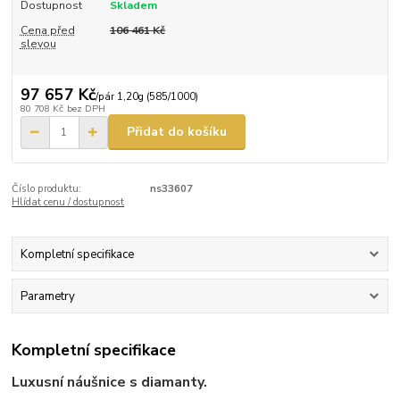
Dostupnost
Skladem
Cena před
106 461 Kč
slevou
97 657 Kč
/
pár 1,20g (585/1000)
80 708 Kč
bez DPH
Přidat do košíku
Číslo produktu:
ns33607
Hlídat cenu / dostupnost
Kompletní specifikace
Parametry
Kompletní specifikace
Luxusní náušnice s diamanty.