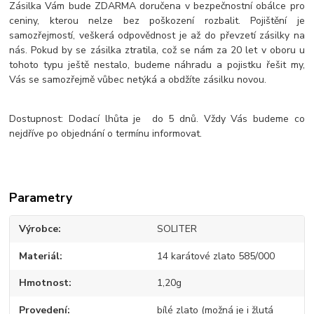
Zásilka Vám bude ZDARMA doručena v bezpečnostní obálce pro
ceniny, kterou nelze bez poškození rozbalit. Pojištění je
samozřejmostí, veškerá odpovědnost je až do převzetí zásilky na
nás. Pokud by se zásilka ztratila, což se nám za 20 let v oboru u
tohoto typu ještě nestalo, budeme náhradu a pojistku řešit my,
Vás se samozřejmě vůbec netýká a obdžíte zásilku novou.
Dostupnost: Dodací lhůta je do 5 dnů. Vždy Vás budeme co
nejdříve po objednání o termínu informovat.
Parametry
Výrobce
SOLITER
Materiál
14 karátové zlato 585/000
Hmotnost
1,20g
Provedení
bílé zlato (možná je i žlutá