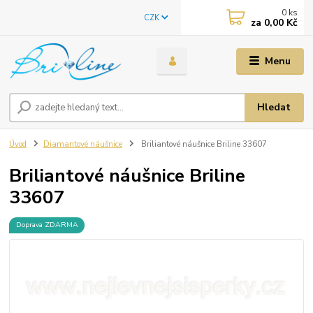
0
ks
CZK
za
0,00 Kč
Menu
Hledat
Úvod
Diamantové náušnice
Briliantové náušnice Briline 33607
Briliantové náušnice Briline
33607
Doprava ZDARMA