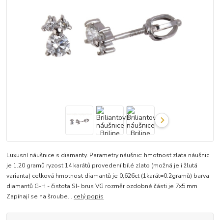
Luxusní náušnice s diamanty. Parametry náušnic: hmotnost zlata náušnic
je 1.20 gramů ryzost 14 karátů provedení bílé zlato (možná je i žlutá
varianta) celková hmotnost diamantů je 0,626ct (1karát=0.2gramů) barva
diamantů G-H - čistota SI- brus VG rozměr ozdobné části je 7x5 mm
Zapínají se na šroube...
celý popis