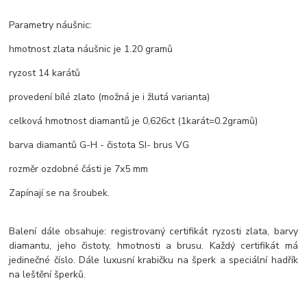
Parametry náušnic:
hmotnost zlata náušnic je 1.20 gramů
ryzost 14 karátů
provedení bílé zlato (možná je i žlutá varianta)
celková hmotnost diamantů je 0,626ct (1karát=0.2gramů)
barva diamantů G-H - čistota SI- brus VG
rozměr ozdobné části je 7x5 mm
Zapínají se na šroubek.
Balení dále obsahuje: registrovaný certifikát ryzosti zlata, barvy
diamantu, jeho čistoty, hmotnosti a brusu. Každý certifikát má
jedinečné číslo. Dále luxusní krabičku na šperk a speciální hadřík
na leštění šperků.