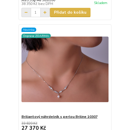
/
ks/5,35g-Au 585/100
Skladem
38 350 Kč
bez DPH
Přidat do košíku
Novinka
Doprava ZDARMA
Briliantový náhrdelník s perlou Briline 10307
33 820 Kč
27 370 Kč