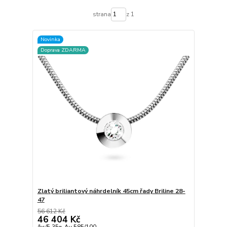
strana
z 1
Novinka
Doprava ZDARMA
Zlatý briliantový náhrdelník 45cm řady Briline 28-
47
56 612 Kč
46 404 Kč