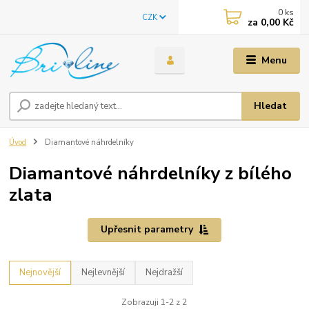
0
ks
CZK
za
0,00 Kč
Menu
Hledat
Úvod
Diamantové náhrdelníky
Diamantové náhrdelníky z bílého
zlata
Upřesnit parametry
Nejnovější
Nejlevnější
Nejdražší
Zobrazuji 1-2 z 2