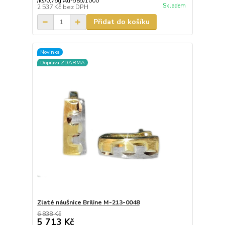
/
ks/0,75g Au-585/1000
Skladem
2 537 Kč
bez DPH
Přidat do košíku
Novinka
Doprava ZDARMA
Zlaté náušnice Briline M-213-0048
6 838 Kč
5 713 Kč