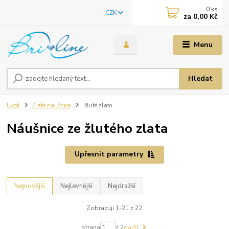
0
ks
CZK
za
0,00 Kč
Menu
Hledat
Úvod
Zlaté náušnice
žluté zlato
Náušnice ze žlutého zlata
Upřesnit parametry
Nejnovější
Nejlevnější
Nejdražší
Zobrazuji 1-21 z 22
strana
z 2
další