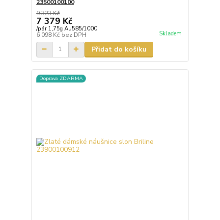
23500100100
9 323 Kč
7 379 Kč
/
pár 1,75g Au585/1000
Skladem
6 098 Kč
bez DPH
Přidat do košíku
Doprava ZDARMA