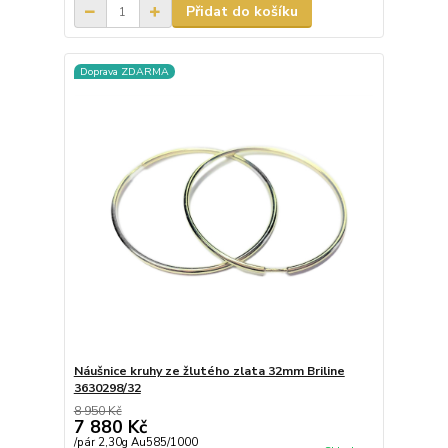
Přidat do košíku
Doprava ZDARMA
Náušnice kruhy ze žlutého zlata 32mm Briline
3630298/32
8 950 Kč
7 880 Kč
/
pár 2,30g Au585/1000