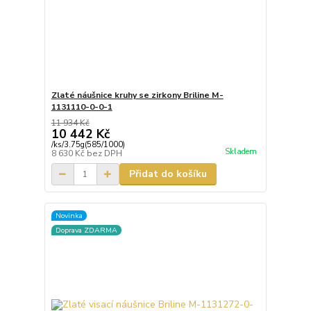
Zlaté náušnice kruhy se zirkony Briline M-
1131110-0-0-1
11 934 Kč
10 442 Kč
/
ks/3.75g(585/1000)
Skladem
8 630 Kč
bez DPH
Přidat do košíku
Novinka
Doprava ZDARMA