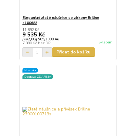
Elegantní zlaté náušnice se zirkony Briline
s100683
11 892 Kč
9 535 Kč
/
ks/2,00g 585/1000 Au
Skladem
7 880 Kč
bez DPH
Přidat do košíku
Novinka
Doprava ZDARMA