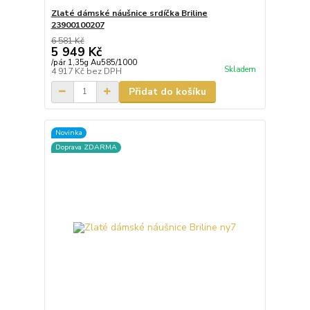
Zlaté dámské náušnice srdíčka Briline
23900100207
6 581 Kč
5 949 Kč
/
pár 1,35g Au585/1000
Skladem
4 917 Kč
bez DPH
Přidat do košíku
Novinka
Doprava ZDARMA