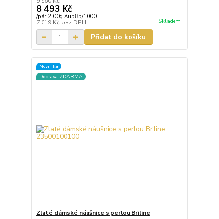
9 960 Kč
8 493 Kč
/
pár 2,00g Au585/1000
Skladem
7 019 Kč
bez DPH
Přidat do košíku
Novinka
Doprava ZDARMA
Zlaté dámské náušnice s perlou Briline