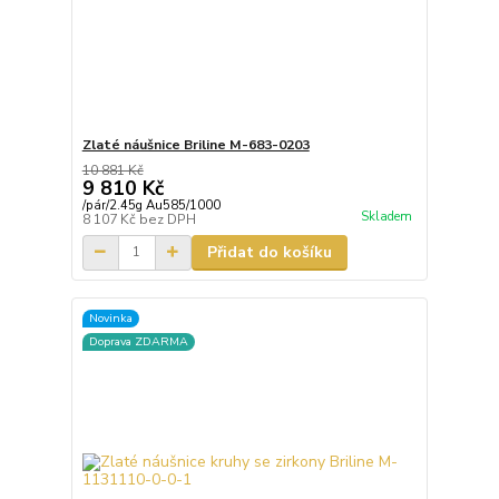
Zlaté náušnice Briline M-683-0203
10 881 Kč
9 810 Kč
/
pár/2.45g Au585/1000
Skladem
8 107 Kč
bez DPH
Přidat do košíku
Novinka
Doprava ZDARMA