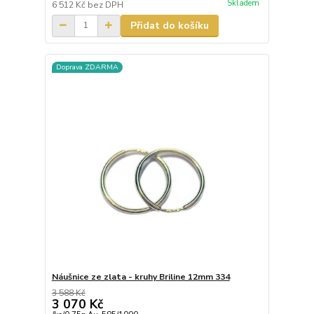
Skladem
6 512 Kč
bez DPH
Přidat do košíku
Doprava ZDARMA
Náušnice ze zlata - kruhy Briline 12mm 334
3 588 Kč
3 070 Kč