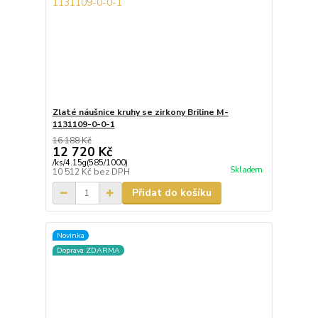
Zlaté náušnice kruhy se zirkony Briline M-
1131109-0-0-1
16 188 Kč
12 720 Kč
/
ks/4.15g(585/1000)
Skladem
10 512 Kč
bez DPH
Přidat do košíku
Novinka
Doprava ZDARMA