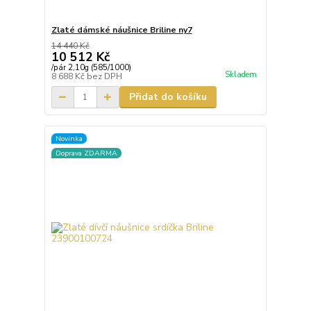
Zlaté dámské náušnice Briline ny7
14 440 Kč
10 512 Kč
/
pár 2,10g (585/1000)
Skladem
8 688 Kč
bez DPH
Přidat do košíku
Novinka
Doprava ZDARMA