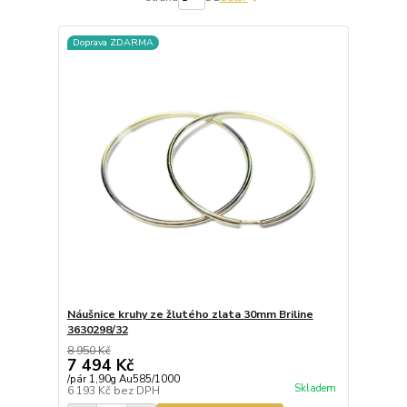
Doprava ZDARMA
Náušnice kruhy ze žlutého zlata 30mm Briline
3630298/32
8 950 Kč
7 494 Kč
/
pár 1,90g Au585/1000
Skladem
6 193 Kč
bez DPH