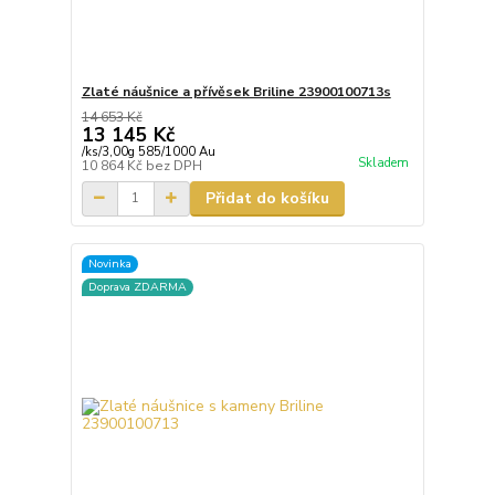
Zlaté náušnice a přívěsek Briline 23900100713s
14 653 Kč
13 145 Kč
/
ks/3,00g 585/1000 Au
Skladem
10 864 Kč
bez DPH
Přidat do košíku
Novinka
Doprava ZDARMA