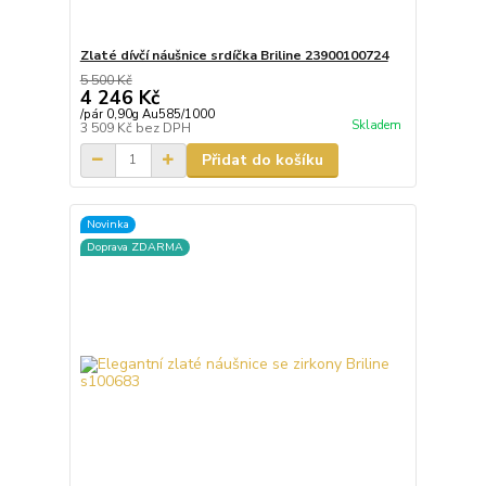
Zlaté dívčí náušnice srdíčka Briline 23900100724
5 500 Kč
4 246 Kč
/
pár 0,90g Au585/1000
Skladem
3 509 Kč
bez DPH
Přidat do košíku
Novinka
Doprava ZDARMA