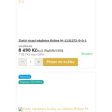
Zlaté visací náušnice Briline M-1131272-0-0-1
10 253 Kč
8 490 Kč
/
ks/2.35g(585/1000)
Skladem
7 017 Kč
bez DPH
Přidat do košíku
Novinka
Doprava ZDARMA