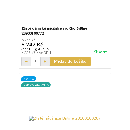
Zlaté dámské náušnice srdíčko Briline
23900100772
6 265 Kč
5 247 Kč
/
pár 1,10g Au585/1000
Skladem
4 336 Kč
bez DPH
Přidat do košíku
Novinka
Doprava ZDARMA