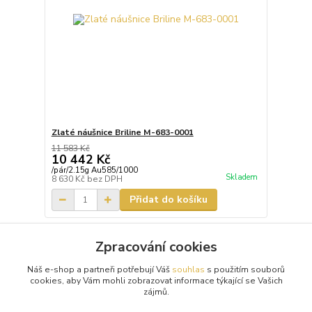
Zlaté náušnice Briline M-683-0001
11 583 Kč
10 442 Kč
/
pár/2.15g Au585/1000
Skladem
8 630 Kč
bez DPH
Přidat do košíku
Zpracování cookies
Načíst další produkty (1)
Náš e-shop a partneři potřebují Váš
souhlas
s použitím souborů
strana
z 2
další
cookies, aby Vám mohli zobrazovat informace týkající se Vašich
zájmů.