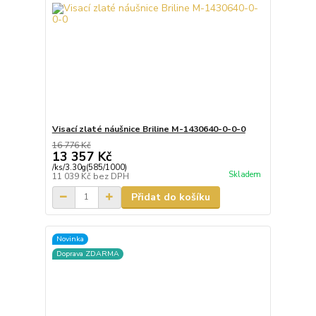
Visací zlaté náušnice Briline M-1430640-0-0-0
16 776 Kč
13 357 Kč
/
ks/3.30g(585/1000)
Skladem
11 039 Kč
bez DPH
Přidat do košíku
Novinka
Doprava ZDARMA