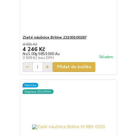
Zlaté náušnice Briline 23100100287
4 991 Kč
4 246 Kč
/
ks/1.00g 585/1000 Au
Skladem
3 509 Kč
bez DPH
Přidat do košíku
Novinka
Doprava ZDARMA