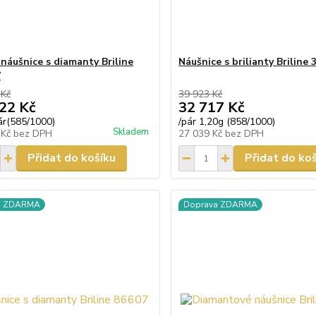
 náušnice s diamanty Briline
Náušnice s brilianty Briline 
7
 Kč
39 923 Kč
22 Kč
32 717 Kč
ár(585/1000)
/
pár 1,20g (858/1000)
Skladem
 Kč
bez DPH
27 039 Kč
bez DPH
Přidat do košíku
Přidat do ko
a ZDARMA
Doprava ZDARMA