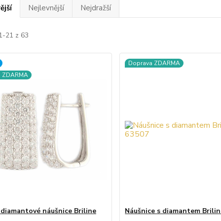
ější
Nejlevnější
Nejdražší
1-21 z 63
Doprava ZDARMA
a ZDARMA
 diamantové náušnice Briline
Náušnice s diamantem Brili
4