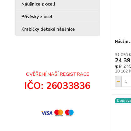
Náušnice z oceli
Přívěsky z oceli
Krabičky dětské náušnice
Náušnic
31 050 
24 39
/
pár 2,4
20 162 
OVĚŘENÍ NAŠÍ REGISTRACE
IČO: 26033836
Doprav