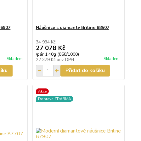
36907
Náušnice s diamanty Briline 88507
34 934 Kč
27 078 Kč
/
pár 1,40g (858/1000)
Skladem
Skladem
22 379 Kč
bez DPH
šíku
Přidat do košíku
Akce
Doprava ZDARMA