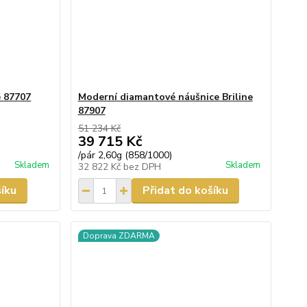
e 87707
Moderní diamantové náušnice Briline
87907
51 234 Kč
39 715 Kč
/
pár 2,60g (858/1000)
Skladem
Skladem
32 822 Kč
bez DPH
šíku
Přidat do košíku
Doprava ZDARMA