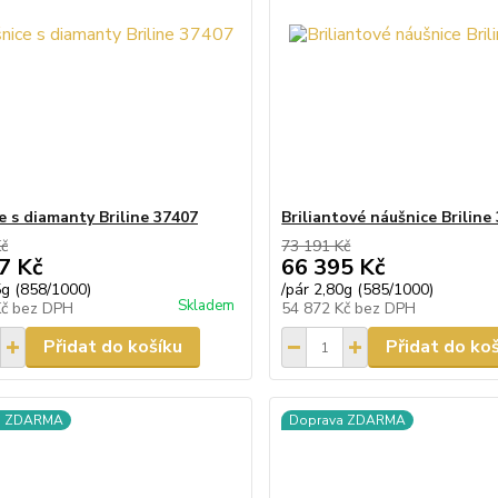
e s diamanty Briline 37407
Briliantové náušnice Briline
Kč
73 191 Kč
7 Kč
66 395 Kč
5g (858/1000)
/
pár 2,80g (585/1000)
Skladem
Kč
bez DPH
54 872 Kč
bez DPH
Přidat do košíku
Přidat do ko
a ZDARMA
Doprava ZDARMA