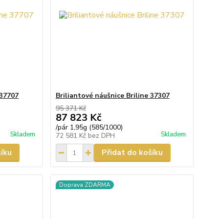
 37707
Briliantové náušnice Briline 37307
95 371 Kč
87 823 Kč
/
pár 1,95g (585/1000)
Skladem
Skladem
72 581 Kč
bez DPH
šíku
Přidat do košíku
Doprava ZDARMA