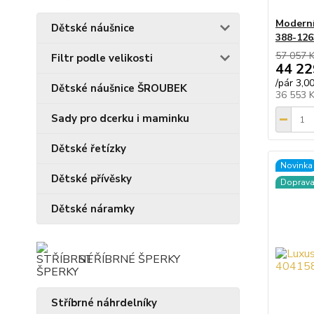
Moderní
Dětské náušnice
388-126
57 057 
Filtr podle velikosti
44 22
/
pár 3,0
Dětské náušnice ŠROUBEK
36 553 
Sady pro dcerku i maminku
Dětské řetízky
Novinka
Dětské přívěsky
Doprav
Dětské náramky
STŘÍBRNÉ ŠPERKY
Stříbrné náhrdelníky