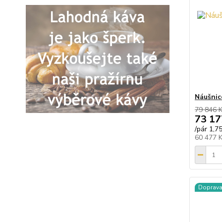
Náušnic
79 846 
73 17
/
pár 1,7
60 477 
Doprav