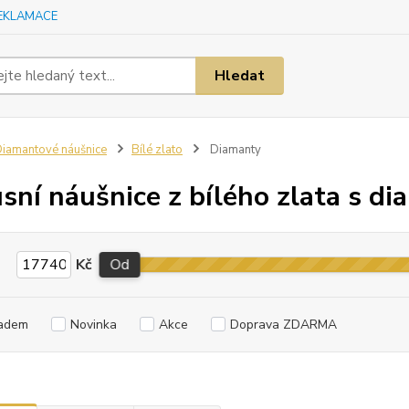
EKLAMACE
Hledat
iamantové náušnice
Bílé zlato
Diamanty
sní náušnice z bílého zlata s d
Kč
Od
adem
Novinka
Akce
Doprava ZDARMA