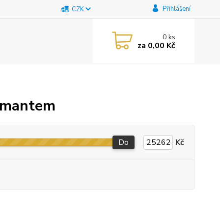
Přihlášení
CZK
0
ks
za
0,00 Kč
iamantem
Do
Kč