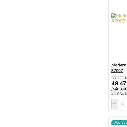
Moderní 
37007
53 230 
48 47
/
pár 3,4
40 064 
Doprav