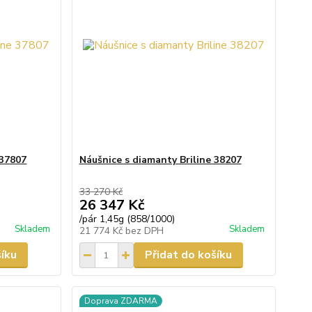
 37807
Náušnice s diamanty Briline 38207
33 270 Kč
26 347 Kč
/
pár 1,45g (858/1000)
Skladem
Skladem
21 774 Kč
bez DPH
šíku
Přidat do košíku
Doprava ZDARMA