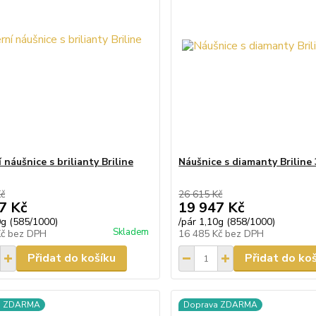
náušnice s brilianty Briline
Náušnice s diamanty Briline
Kč
26 615 Kč
7 Kč
19 947 Kč
0g (585/1000)
/
pár 1,10g (858/1000)
Skladem
Kč
bez DPH
16 485 Kč
bez DPH
Přidat do košíku
Přidat do ko
a ZDARMA
Doprava ZDARMA