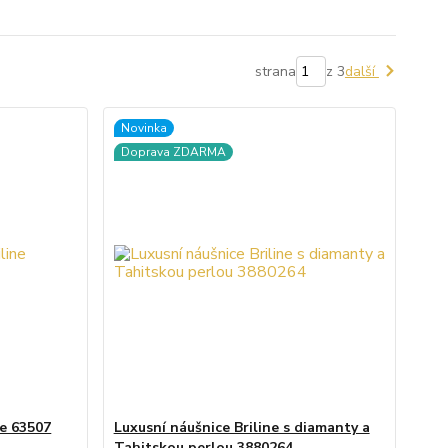
strana
z 3
další
Novinka
Doprava ZDARMA
ne 63507
Luxusní náušnice Briline s diamanty a
Tahitskou perlou 3880264