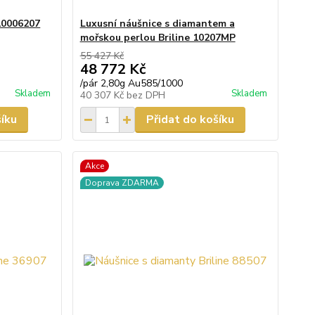
 10006207
Luxusní náušnice s diamantem a
mořskou perlou Briline 10207MP
55 427 Kč
48 772 Kč
/
pár 2,80g Au585/1000
Skladem
Skladem
40 307 Kč
bez DPH
šíku
Přidat do košíku
Akce
Doprava ZDARMA