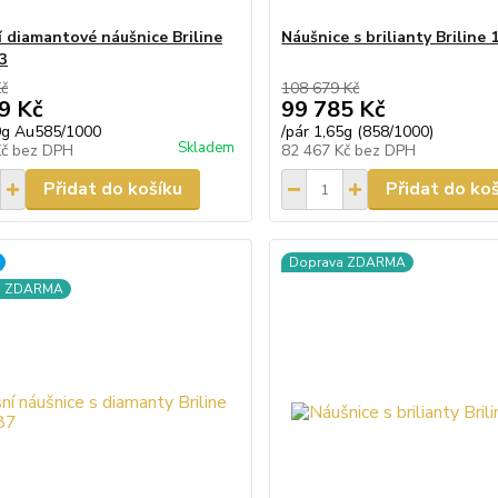
 diamantové náušnice Briline
Náušnice s brilianty Briline
3
Kč
108 679 Kč
9 Kč
99 785 Kč
0g Au585/1000
/
pár 1,65g (858/1000)
Skladem
Kč
bez DPH
82 467 Kč
bez DPH
Přidat do košíku
Přidat do ko
Doprava ZDARMA
a ZDARMA