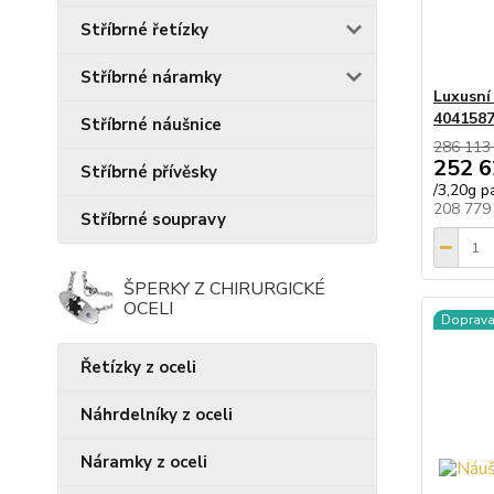
Stříbrné řetízky
Stříbrné náramky
Luxusní
404158
Stříbrné náušnice
286 113
252 6
Stříbrné přívěsky
/
3,20g p
208 779
Stříbrné soupravy
ŠPERKY Z CHIRURGICKÉ
OCELI
Doprav
Řetízky z oceli
Náhrdelníky z oceli
Náramky z oceli