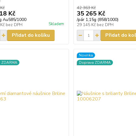
 Kč
42 363 Kč
18 Kč
35 265 Kč
g Au585/1000
/
pár 1,15g (858/1000)
Skladem
 Kč
bez DPH
29 145 Kč
bez DPH
Přidat do košíku
Přidat do ko
Novinka
a ZDARMA
Doprava ZDARMA