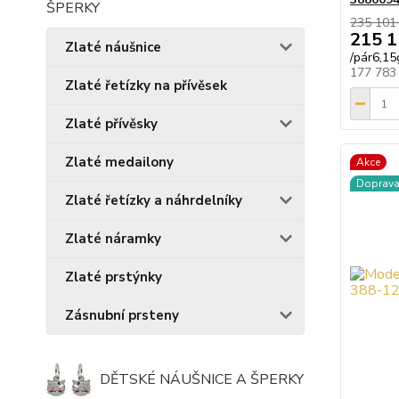
235 101
215 1
Zlaté náušnice
/
pár6,15
177 783
Zlaté řetízky na přívěsek
Zlaté přívěsky
Zlaté medailony
Akce
Doprav
Zlaté řetízky a náhrdelníky
Zlaté náramky
Zlaté prstýnky
Zásnubní prsteny
DĚTSKÉ NÁUŠNICE A ŠPERKY