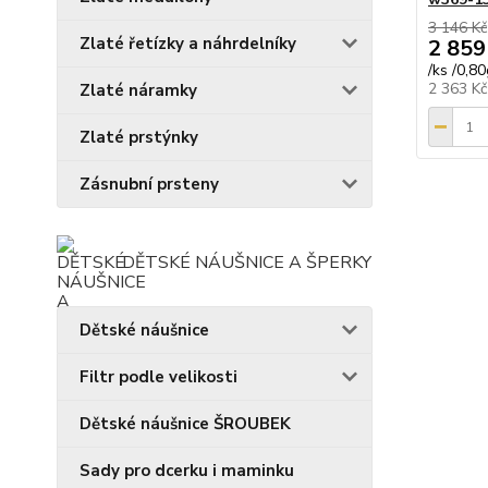
3 146 Kč
Zlaté řetízky a náhrdelníky
2 859
/
ks /0,8
2 363 K
Zlaté náramky
Zlaté prstýnky
Zásnubní prsteny
DĚTSKÉ NÁUŠNICE A ŠPERKY
Dětské náušnice
Filtr podle velikosti
Dětské náušnice ŠROUBEK
Sady pro dcerku i maminku