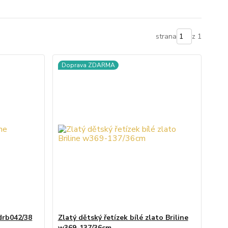
strana
z 1
Doprava ZDARMA
 drb042/38
Zlatý dětský řetízek bílé zlato Briline
w369-137/36cm