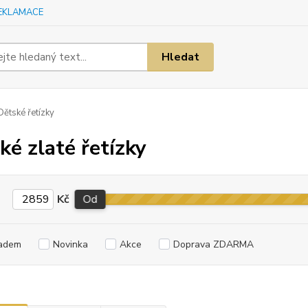
EKLAMACE
Hledat
ětské řetízky
ké zlaté řetízky
Kč
Od
adem
Novinka
Akce
Doprava ZDARMA