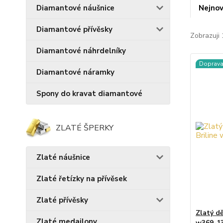
Nejnov
Diamantové náušnice
Diamantové přívěsky
Zobrazuji 
Diamantové náhrdelníky
Doprav
Diamantové náramky
Spony do kravat diamantové
ZLATÉ ŠPERKY
Zlaté náušnice
Zlaté řetízky na přívěsek
Zlaté přívěsky
Zlatý dě
Zlaté medailony
w369-1