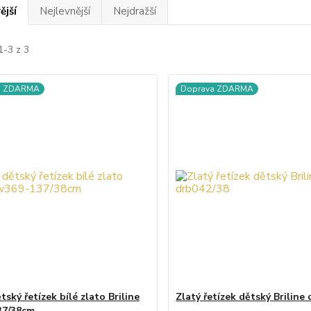
ější
Nejlevnější
Nejdražší
1-3 z 3
a ZDARMA
Doprava ZDARMA
tský řetízek bílé zlato Briline
Zlatý řetízek dětský Briline
37/38cm