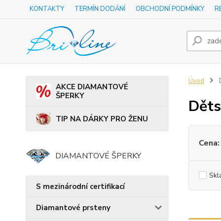
KONTAKTY
TERMÍN DODÁNÍ
OBCHODNÍ PODMÍNKY
R
Úvod
D
AKCE DIAMANTOVÉ
ŠPERKY
Děts
TIP NA DÁRKY PRO ŽENU
Cena:
DIAMANTOVÉ ŠPERKY
Skl
S mezinárodní certifikací
Diamantové prsteny