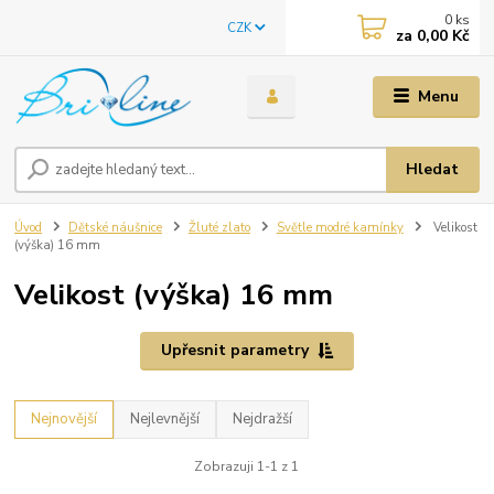
0
ks
CZK
za
0,00 Kč
Menu
Hledat
Úvod
Dětské náušnice
Žluté zlato
Světle modré kamínky
Velikost
(výška) 16 mm
Velikost (výška) 16 mm
Upřesnit parametry
Nejnovější
Nejlevnější
Nejdražší
Zobrazuji 1-1 z 1