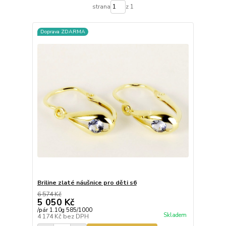
strana
z 1
Doprava ZDARMA
Briline zlaté náušnice pro děti s6
6 574 Kč
5 050 Kč
/
pár 1.10g 585/1000
Skladem
4 174 Kč
bez DPH