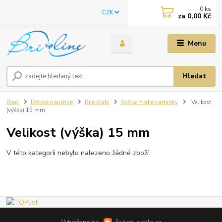
0
ks
CZK
za
0,00 Kč
Menu
Hledat
Úvod
Dětské náušnice
Bílé zlato
Světle modré kamínky
Velikost
(výška) 15 mm
Velikost (výška) 15 mm
V této kategorii nebylo nalezeno žádné zboží.
Vytvořeno na
Eshop-rychle.cz