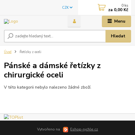
0
ks
CZK
za
0,00 Kč
Menu
Hledat
Úvod
Řetízky z oceli
Pánské a dámské řetízky z
chirurgické oceli
V této kategorii nebylo nalezeno žádné zboží.
Vytvořeno na
Eshop-rychle.cz