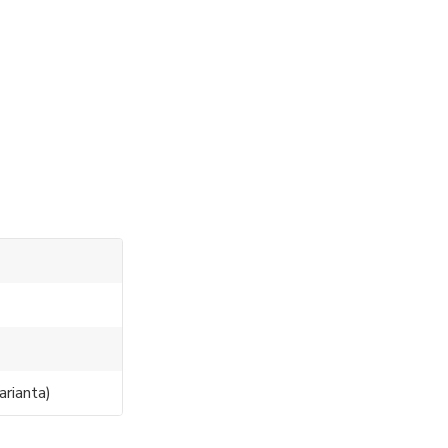
0
arianta)