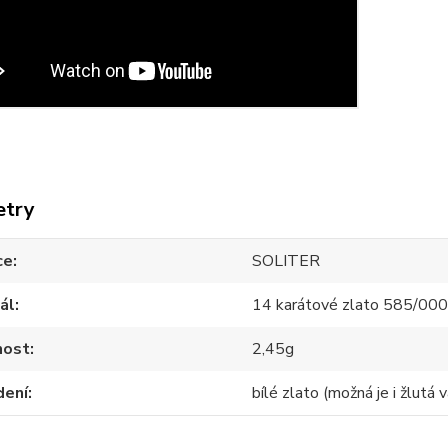
etry
ce
SOLITER
ál
14 karátové zlato 585/00
ost
2,45g
dení
bílé zlato (možná je i žlutá v