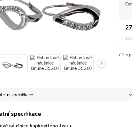
Cen
27
23 
Číslo p
etní specifikace
tní specifikace
vé náušnice kapkovitého tvaru.