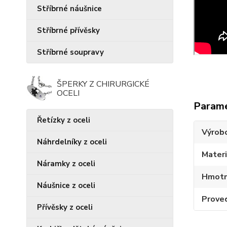
Stříbrné náušnice
Stříbrné přívěsky
Stříbrné soupravy
ŠPERKY Z CHIRURGICKÉ
OCELI
Param
Řetízky z oceli
Výrob
Náhrdelníky z oceli
Materi
Náramky z oceli
Hmotn
Náušnice z oceli
Prove
Přívěsky z oceli