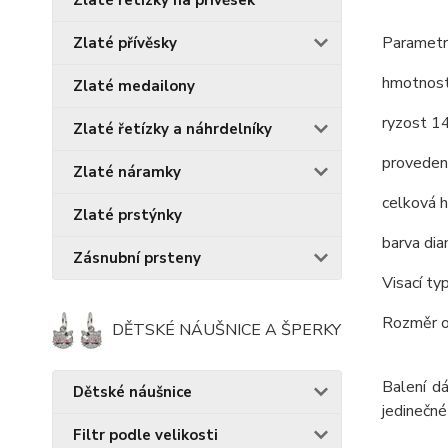
Zlaté řetízky na přívěsek
Parametry
Zlaté přívěsky
hmotnost 
Zlaté medailony
ryzost 1
Zlaté řetízky a náhrdelníky
provedení
Zlaté náramky
celková 
Zlaté prstýnky
barva dia
Zásnubní prsteny
Visací ty
Rozměr o
DĚTSKÉ NÁUŠNICE A ŠPERKY
Balení dá
Dětské náušnice
jedinečné
Filtr podle velikosti