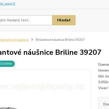
EKLAMACE
Hledat
iamantové náušnice
Briliantové náušnice Briline 39207
iantové náušnice Briline 39207
 ZDARMA
Diaman
hmotno
bílé zl
0,050c
Visací
Dos