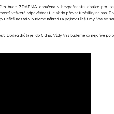
Vám bude ZDARMA doručena v bezpečnostní obálce pro ceniny
ostí, veškerá odpovědnost je až do převzetí zásilky na nás. Pok
pu ještě nestalo, budeme náhradu a pojistku řešit my, Vás se s
t: Dodací lhůta je do 5 dnů. Vždy Vás budeme co nejdříve po ob