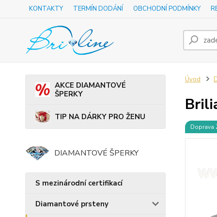
KONTAKTY
TERMÍN DODÁNÍ
OBCHODNÍ PODMÍNKY
R
Úvod
D
AKCE DIAMANTOVÉ
ŠPERKY
Bril
TIP NA DÁRKY PRO ŽENU
Doprava
DIAMANTOVÉ ŠPERKY
S mezinárodní certifikací
Diamantové prsteny