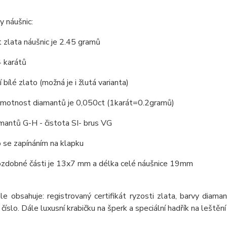
 náušnic:
zlata náušnic je 2.45 gramů
4 karátů
 bílé zlato (možná je i žlutá varianta)
hmotnost diamantů je 0,050ct (1karát=0.2gramů)
mantů G-H - čistota SI- brus VG
p se zapínáním na klapku
zdobné části je 13x7 mm a délka celé náušnice 19mm
le obsahuje: registrovaný certifikát ryzosti zlata, barvy diama
 číslo. Dále luxusní krabičku na šperk a speciální hadřík na leštění