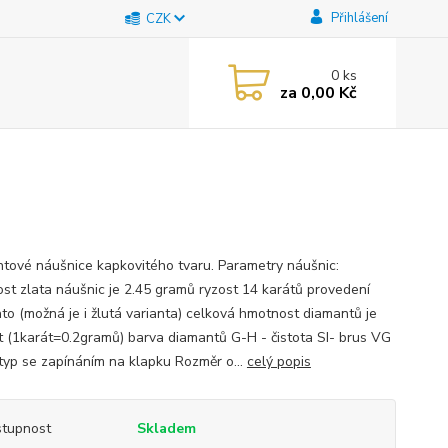
Přihlášení
CZK
0
ks
za
0,00 Kč
tové náušnice kapkovitého tvaru. Parametry náušnic:
st zlata náušnic je 2.45 gramů ryzost 14 karátů provedení
ato (možná je i žlutá varianta) celková hmotnost diamantů je
t (1karát=0.2gramů) barva diamantů G-H - čistota SI- brus VG
 typ se zapínáním na klapku Rozměr o...
celý popis
tupnost
Skladem