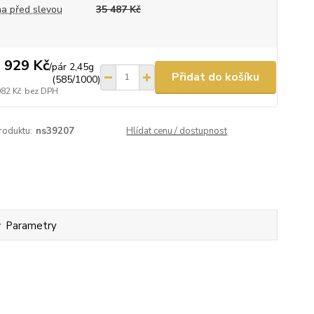
a před slevou
35 487 Kč
 929 Kč
/
pár 2,45g
Přidat do košíku
(585/1000)
082 Kč
bez DPH
roduktu:
ns39207
Hlídat cenu / dostupnost
Parametry