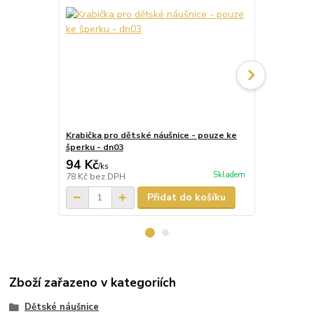
Krabička pro dětské náušnice - pouze ke
Krabička pr
šperku - dn03
šperku - dn
94 Kč
87 Kč
/
ks
/
ks
Skladem
78 Kč
bez DPH
72 Kč
bez D
Přidat do košíku
Zboží zařazeno v kategoriích
Dětské náušnice