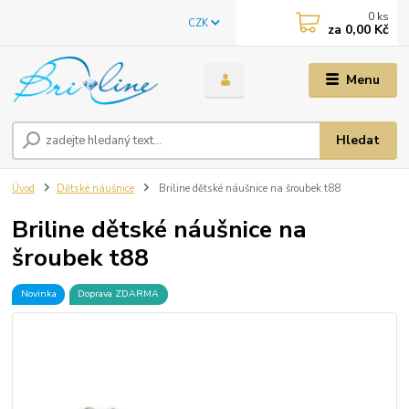
0
ks
CZK
za
0,00 Kč
Menu
Hledat
Úvod
Dětské náušnice
Briline dětské náušnice na šroubek t88
Briline dětské náušnice na
šroubek t88
Novinka
Doprava ZDARMA