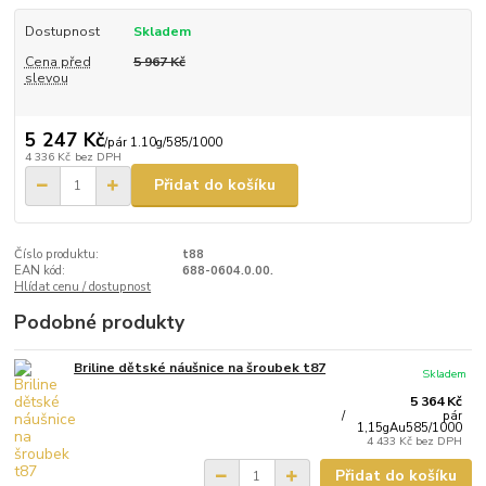
Dostupnost
Skladem
Cena před
5 967 Kč
slevou
5 247 Kč
/
pár 1.10g/585/1000
4 336 Kč
bez DPH
Přidat do košíku
Číslo produktu:
t88
EAN kód:
688-0604.0.00.
Hlídat cenu / dostupnost
Podobné produkty
Briline dětské náušnice na šroubek t87
Skladem
5 364 Kč
/
pár
1,15gAu585/1000
4 433 Kč
bez DPH
Přidat do košíku