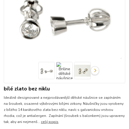
bílé zlato bez niklu
Ideálně designované a nejprodávanější dětské náušnice se zapínáním
na šroubek, osazené výběrovými bílými zirkony. Náušničky jsou vyrobeny
z bílého 14 karátového zlata bez niklu, navíc s galvanickou vrstvou
rhodia, což je antialergen. Zapínání (šroubek s balonkem) jsou upraveny
tak, aby ani nejmenš...
celý popis