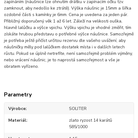
zapínáním (náušnice lze ohnutím drátku v zapínacím očku tzv.
zamknout, aby nedošlo ke ztrátě). Výška náušnic je 15mm a šířka
ozdobné části s kamínky je 6mm. Cena je uvedena za jeden pár.
Přibližný doporučený věk 1 až 6 let. Záleží na velikosti ouška,
hlavně lalůčku a výšce vpichu. Výšku vpichu je vhodné změřit, tím
získáte hrubou představu o potřebné výšce náušnice. Samozřejmě
je potřeba ještě přičíst určitou rezervu dle vašeho uvážení, aby
náušničky měly pod lalůčkem dostatek místa i v dalších letech
růstu. Pokud se úplně netrefíte, není samozřejmě problém výměny,
nebo vrácení náušnic, je to naprostá samozřejmost a vše je
obratem vyřízeno.
Parametry
Výrobce
SOLITER
Materiál
zlato ryzost 14 karátů
585/1000