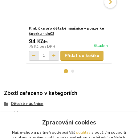
Krabička pro dětské náušnice - pouze ke
Krabička pr
šperku - dn03
šperku - dn
94 Kč
87 Kč
/
ks
/
ks
Skladem
78 Kč
bez DPH
72 Kč
bez D
Přidat do košíku
Zboží zařazeno v kategoriích
Dětské náušnice
Bílé zlato
Zpracování cookies
Výška náušnice 15mm
Náš e-shop a partneři potřebují Váš
souhlas
s použitím souborů
Bílé kamínky
cookies, aby Vám mohli zobrazovat informace týkající se Vašich