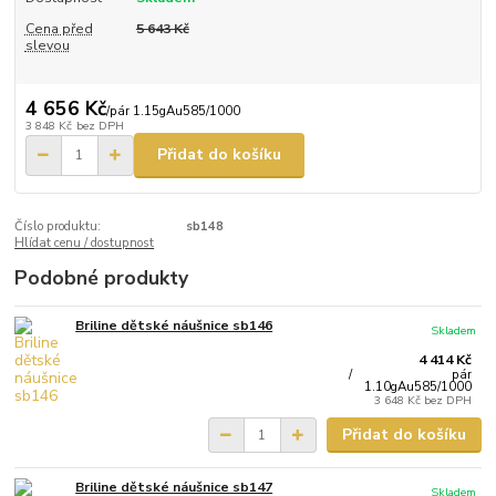
Cena před
5 643 Kč
slevou
4 656 Kč
/
pár 1.15gAu585/1000
3 848 Kč
bez DPH
Přidat do košíku
Číslo produktu:
sb148
Hlídat cenu / dostupnost
Podobné produkty
Briline dětské náušnice sb146
Skladem
4 414 Kč
/
pár
1.10gAu585/1000
3 648 Kč
bez DPH
Přidat do košíku
Briline dětské náušnice sb147
Skladem