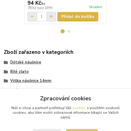
94 Kč
87 Kč
/
ks
/
ks
Skladem
78 Kč
bez DPH
72 Kč
bez D
Přidat do košíku
Zboží zařazeno v kategoriích
Dětské náušnice
Bílé zlato
Výška náušnice 14mm
Bílé kamínky
Zpracování cookies
Růžové kamínky
Náš e-shop a partneři potřebují Váš
souhlas
s použitím souborů
Velikost (výška) 14 mm
cookies, aby Vám mohli zobrazovat informace týkající se Vašich
zájmů.
Velikost (výška) 14 mm