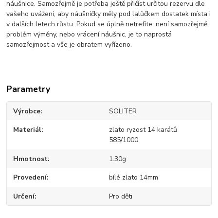
náušnice. Samozřejmě je potřeba ještě přičíst určitou rezervu dle
vašeho uvážení, aby náušničky měly pod lalůčkem dostatek místa i
v dalších letech růstu. Pokud se úplně netrefíte, není samozřejmě
problém výměny, nebo vrácení náušnic, je to naprostá
samozřejmost a vše je obratem vyřízeno.
Parametry
Výrobce
SOLITER
Materiál
zlato ryzost 14 karátů
585/1000
Hmotnost
1.30g
Provedení
bílé zlato 14mm
Určení
Pro děti