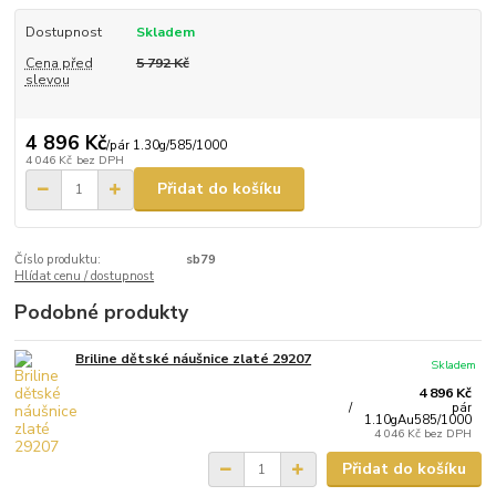
Dostupnost
Skladem
Cena před
5 792 Kč
slevou
4 896 Kč
/
pár 1.30g/585/1000
4 046 Kč
bez DPH
Přidat do košíku
Číslo produktu:
sb79
Hlídat cenu / dostupnost
Podobné produkty
Briline dětské náušnice zlaté 29207
Skladem
4 896 Kč
/
pár
1.10gAu585/1000
4 046 Kč
bez DPH
Přidat do košíku