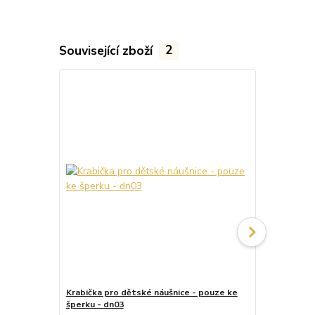
Související zboží
2
Krabička pro dětské náušnice - pouze ke
Krabička pr
šperku - dn03
šperku - dn