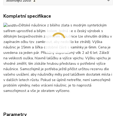
Související zboží
2
Kompletní specifikace
Dětské náušnice z bílého zlata s modrým syntetickým
safírem uprostřed a bílými kolem. Jedná se o český výrobek s
dětským bezpečnostním zapínáním (náušnice lze ohnutím drátku v
zapínacím očku tzv. zamknout, aby nedošlo ke ztrátě). Výška
náušnic je 15mm a šířka ozdobné části s kamínky je 6mm. Cena je
uvedena za jeden pár. Přibližný doporučený věk 2 až 6 let. Záleží
na velikosti ouška, hlavně lalůčku a výšce vpichu. Výšku vpichu je
vhodné změřit, tím získáte hrubou představu o potřebné výšce
náušnice. Samozřejmě je potřeba ještě přičíst určitou rezervu dle
vašeho uvážení, aby náušničky měly pod lalůčkem dostatek místa i
v dalších letech růstu. Pokud se úplně netrefíte, není samozřejmě
problém výměny, nebo vrácení náušnic, je to naprostá
samozřejmost a vše je obratem vyřízeno.
Parametry