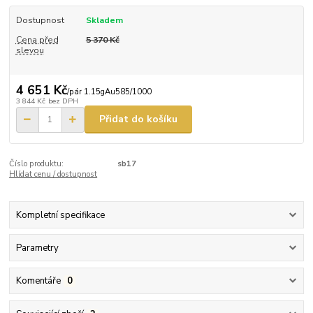
Dostupnost
Skladem
Cena před
5 370 Kč
slevou
4 651 Kč
/
pár 1.15gAu585/1000
3 844 Kč
bez DPH
Přidat do košíku
Číslo produktu:
sb17
Hlídat cenu / dostupnost
Kompletní specifikace
Parametry
Komentáře
0