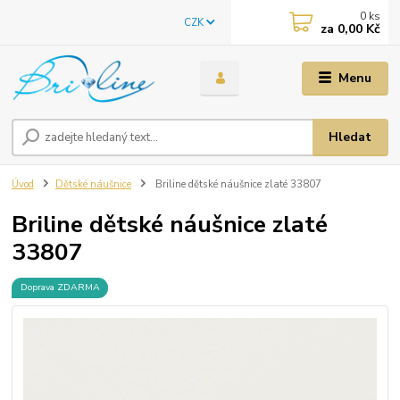
0
ks
CZK
za
0,00 Kč
Menu
Hledat
Úvod
Dětské náušnice
Briline dětské náušnice zlaté 33807
Briline dětské náušnice zlaté
33807
Doprava ZDARMA