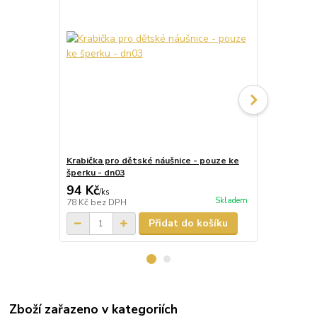
Krabička pro dětské náušnice - pouze ke
Krabička pr
šperku - dn03
šperku - dn
94 Kč
87 Kč
/
ks
/
ks
Skladem
78 Kč
bez DPH
72 Kč
bez D
Přidat do košíku
Zboží zařazeno v kategoriích