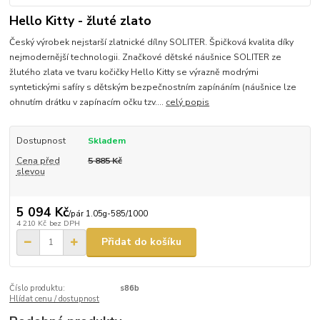
Hello Kitty - žluté zlato
Český výrobek nejstarší zlatnické dílny SOLITER. Špičková kvalita díky
nejmodernější technologii. Značkové dětské náušnice SOLITER ze
žlutého zlata ve tvaru kočičky Hello Kitty se výrazně modrými
syntetickými safíry s dětským bezpečnostním zapínáním (náušnice lze
ohnutím drátku v zapínacím očku tzv....
celý popis
Dostupnost
Skladem
Cena před
5 885 Kč
slevou
5 094 Kč
/
pár 1.05g-585/1000
4 210 Kč
bez DPH
Přidat do košíku
Číslo produktu:
s86b
Hlídat cenu / dostupnost