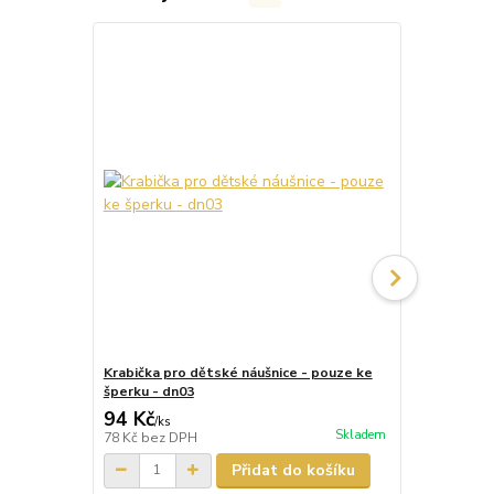
Krabička pro dětské náušnice - pouze ke
Krabička pr
šperku - dn03
šperku - dn
94 Kč
87 Kč
/
ks
/
ks
Skladem
78 Kč
bez DPH
72 Kč
bez D
Přidat do košíku