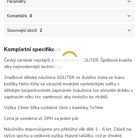
Parametry
Komentáře
0
Související zboží
2
Kompletní specifikace
Český výrobek nejstarší zlatnické dílny SOLITER. Špičková kvalita
díky nejmodernější technologii.
Značkové dětské náušnice SOLITER ze žlutého zlata ve tvaru
kočičky Hello Kitty se výrazně modrými syntetickými safíry s
dětským bezpečnostním zapínáním (náušnice lze ohnutím drátku v
zapínacím očku tzv. zamknout, aby nedošlo ke ztrátě).
Výška 13mm šířka ozdobné části s kamínky 7x7mm
Cena je uvedena vč. DPH za jeden pár.
Náušničky doporučujeme pro přibližný věk dětí: 1 - 6 let. Záleží na
výšce vpichu a velikosti ouška, hlavně lalůčku, což je vhodné