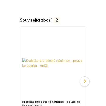
Související zboží
2
Krabička pro dětské náušnice - pouze ke
Krabička pr
šperku - dn03
šperku - dn