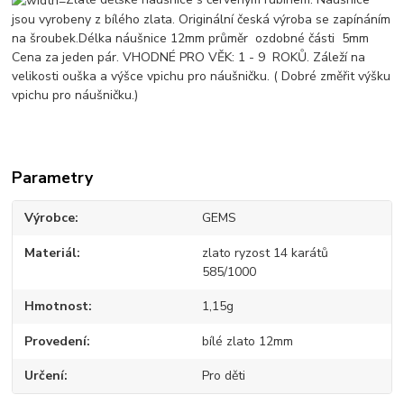
jsou vyrobeny z bílého zlata. Originální česká výroba se zapínáním
na šroubek.Délka náušnice 12mm průměr ozdobné části 5mm
Cena za jeden pár. VHODNÉ PRO VĚK: 1 - 9 ROKŮ. Záleží na
velikosti ouška a výšce vpichu pro náušničku. ( Dobré změřit výšku
vpichu pro náušničku.)
Parametry
Výrobce
GEMS
Materiál
zlato ryzost 14 karátů
585/1000
Hmotnost
1,15g
Provedení
bílé zlato 12mm
Určení
Pro děti