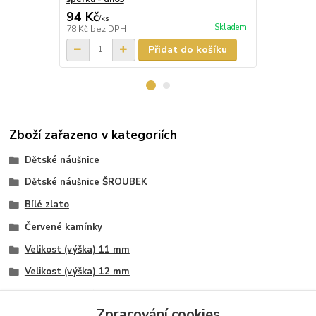
94 Kč
87 Kč
/
ks
/
ks
Skladem
78 Kč
bez DPH
72 Kč
bez D
Přidat do košíku
Zboží zařazeno v kategoriích
Dětské náušnice
Dětské náušnice ŠROUBEK
Bílé zlato
Červené kamínky
Velikost (výška) 11 mm
Velikost (výška) 12 mm
Velikost (výška) 13 mm
Zpracování cookies