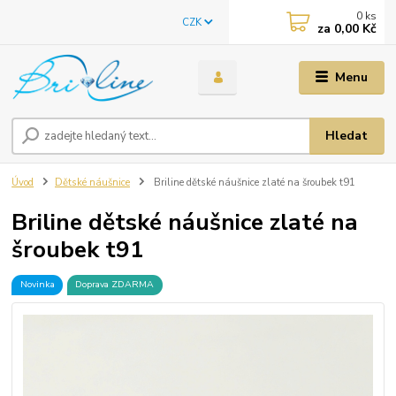
0
ks
CZK
za
0,00 Kč
Menu
Hledat
Úvod
Dětské náušnice
Briline dětské náušnice zlaté na šroubek t91
Briline dětské náušnice zlaté na
šroubek t91
Novinka
Doprava ZDARMA