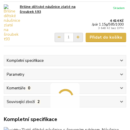
Briline dětské náušnice zlaté na
Skladem
šroubek t93
4 414 Kč
/
pár 1.15g/585/1000
3 648 Kč
bez DPH
Přidat do košíku
Kompletní specifikace
Parametry
Komentáře
0
Související zboží
2
Kompletní specifikace
Zlaté dětské náušnice s červeným rubínem. Náušnice