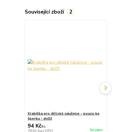
Související zboží
2
Krabička pro dětské náušnice - pouze ke
Krabička pr
šperku - dn03
šperku - dn
94 Kč
87 Kč
/
ks
/
ks
Skladem
78 Kč
bez DPH
72 Kč
bez D