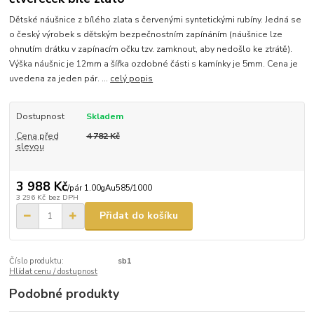
Dětské náušnice z bílého zlata s červenými syntetickými rubíny. Jedná se
o český výrobek s dětským bezpečnostním zapínáním (náušnice lze
ohnutím drátku v zapínacím očku tzv. zamknout, aby nedošlo ke ztrátě).
Výška náušnic je 12mm a šířka ozdobné části s kamínky je 5mm. Cena je
uvedena za jeden pár. ...
celý popis
Dostupnost
Skladem
Cena před
4 782 Kč
slevou
3 988 Kč
/
pár 1.00gAu585/1000
3 296 Kč
bez DPH
Přidat do košíku
Číslo produktu:
sb1
Hlídat cenu / dostupnost
Podobné produkty