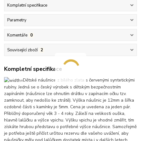
Kompletní specifikace
Parametry
Komentáře
0
Související zboží
2
Kompletní specifikace
Dětské náušnice z bílého zlata s červenými syntetickými
rubíny. Jedná se o český výrobek s dětským bezpečnostním
zapínáním (náušnice lze ohnutím drátku v zapínacím očku tzv.
zamknout, aby nedošlo ke ztrátě). Výška náušnic je 12mm a šířka
ozdobné části s kamínky je 5mm. Cena je uvedena za jeden pár.
Přibližný doporučený věk 3 - 4 roky. Záleží na velikosti ouška,
hlavně lalůčku a výšce vpichu. Výšku vpichu je vhodné změřit, tím
získáte hrubou představu o potřebné výšce náušnice. Samozřejmě
je potřeba ještě přičíst určitou rezervu dle vašeho uvážení, aby
náušničky měly pod lalůčkem dostatek místa i v dalších letech