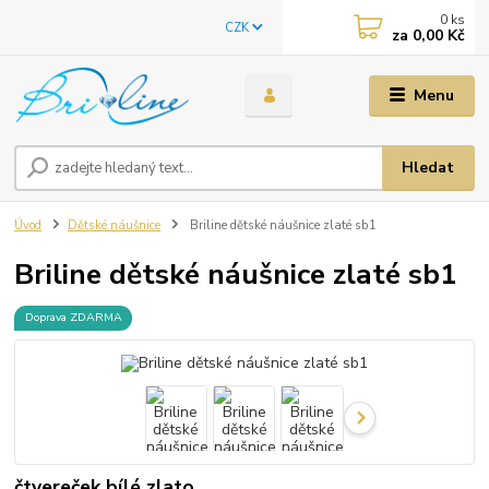
0
ks
CZK
za
0,00 Kč
Menu
Hledat
Úvod
Dětské náušnice
Briline dětské náušnice zlaté sb1
Briline dětské náušnice zlaté sb1
Doprava ZDARMA
čtvereček bílé zlato