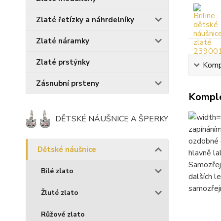
Zlaté řetízky a náhrdelníky
Zlaté náramky
Zlaté prstýnky
Kompl
Zásnubní prsteny
Komple
DĚTSKÉ NÁUŠNICE A ŠPERKY
zapínáním
ozdobné č
Dětské náušnice
hlavně la
Samozřejm
Bílé zlato
dalších l
samozřej
Žluté zlato
Růžové zlato