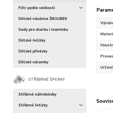
Filtr podle velikosti
Param
Dětské náušnice ŠROUBEK
Výrob
Sady pro dcerku i maminku
Materi
Dětské řetízky
Hmotn
Dětské přívěsky
Prove
Dětské náramky
Určení
STŘÍBRNÉ ŠPERKY
Stříbrné náhrdelníky
Souvise
Stříbrné řetízky