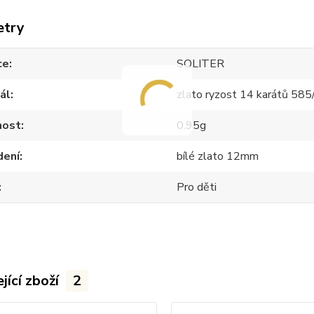
etry
ce
SOLITER
ál
zlato ryzost 14 karátů 58
ost
0.95g
dení
bílé zlato 12mm
Pro děti
jící zboží
2