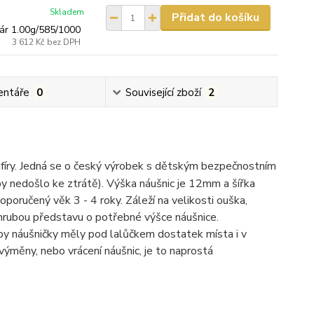
Skladem
Přidat do košíku
ár 1.00g/585/1000
3 612 Kč
bez DPH
ntáře
0
Související zboží
2
afíry. Jedná se o český výrobek s dětským bezpečnostním
by nedošlo ke ztrátě). Výška náušnic je 12mm a šířka
poručený věk 3 - 4 roky. Záleží na velikosti ouška,
e hrubou představu o potřebné výšce náušnice.
aby náušničky měly pod lalůčkem dostatek místa i v
výměny, nebo vrácení náušnic, je to naprostá