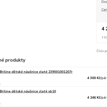
Dos
Cen
4 
3 5
Číslo p
é produkty
Briline dětské náušnice zlaté 239001001207r
4 300 Kč
/
pár
Briline dětské náušnice zlaté sb10
4 246 Kč
/
pár