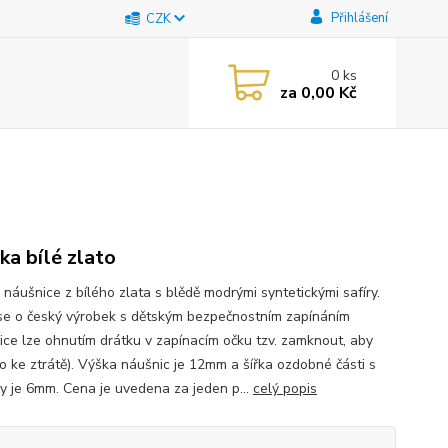
Přihlášení
CZK
0
ks
za
0,00 Kč
čka bílé zlato
 náušnice z bílého zlata s blědě modrými syntetickými safíry.
se o český výrobek s dětským bezpečnostním zapínáním
ice lze ohnutím drátku v zapínacím očku tzv. zamknout, aby
o ke ztrátě). Výška náušnic je 12mm a šířka ozdobné části s
y je 6mm. Cena je uvedena za jeden p...
celý popis