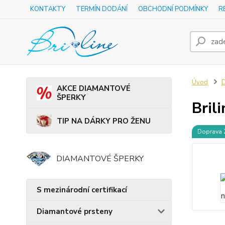
KONTAKTY
TERMÍN DODÁNÍ
OBCHODNÍ PODMÍNKY
R
Úvod
D
AKCE DIAMANTOVÉ
ŠPERKY
Bril
TIP NA DÁRKY PRO ŽENU
Doprava
DIAMANTOVÉ ŠPERKY
S mezinárodní certifikací
Diamantové prsteny