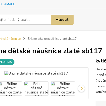
EKLAMACE
Hledat
ětské náušnice
Briline dětské náušnice zlaté sb117
ine dětské náušnice zlaté sb117
kyti
 ZDARMA
Dětské
Jedná 
(náušn
nedošl
kamínk