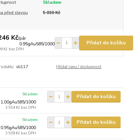
tupnost
Skladem
a před slevou
5 030 Kč
246 Kč
/
pár
Přidat do košíku
0.95gAu585/1000
09 Kč
bez DPH
roduktu:
sb117
Hlídat cenu / dostupnost
Skladem
Přidat do košíku
 1,00gAu585/1000
3 554 Kč
bez DPH
Skladem
Přidat do košíku
 0.95gAu585/1000
3 509 Kč
bez DPH