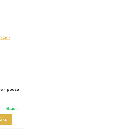
e - pouze
Skladem
šíku