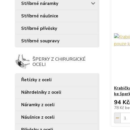
Stříbrné náramky
Stříbrné náušnice
Stříbrné přívěsky
Stříbrné soupravy
ŠPERKY Z CHIRURGICKÉ
OCELI
Řetízky z oceli
Krabičk
Náhrdelníky z oceli
ke šper
94 Kč
Náramky z oceli
78 Kč
be
Náušnice z oceli
Přívěsky z oceli