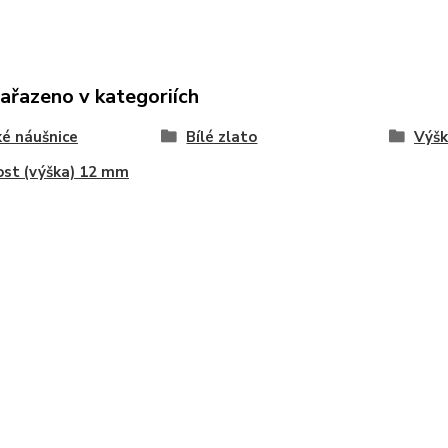
zařazeno v kategoriích
é náušnice
Bílé zlato
Výšk
ost (výška) 12 mm