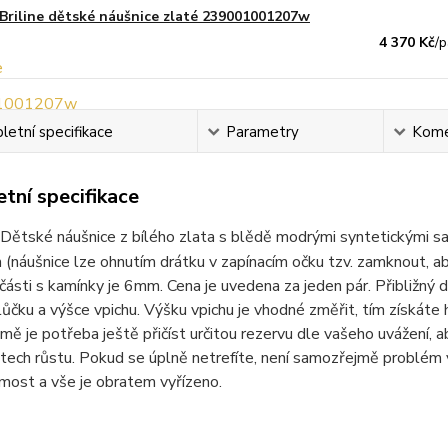
Briline dětské náušnice zlaté 239001001207w
4 370 Kč
/
p
etní specifikace
Parametry
Kome
tní specifikace
Dětské náušnice z bílého zlata s blědě modrými syntetickými s
 (náušnice lze ohnutím drátku v zapínacím očku tzv. zamknout, a
ásti s kamínky je 6mm. Cena je uvedena za jeden pár. Přibližný do
lůčku a výšce vpichu. Výšku vpichu je vhodné změřit, tím získát
ě je potřeba ještě přičíst určitou rezervu dle vašeho uvážení, 
etech růstu. Pokud se úplně netrefíte, není samozřejmě problém 
most a vše je obratem vyřízeno.