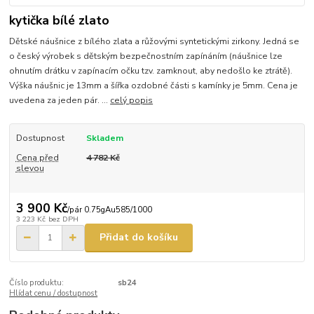
kytička bílé zlato
Dětské náušnice z bílého zlata a růžovými syntetickými zirkony. Jedná se
o český výrobek s dětským bezpečnostním zapínáním (náušnice lze
ohnutím drátku v zapínacím očku tzv. zamknout, aby nedošlo ke ztrátě).
Výška náušnic je 13mm a šířka ozdobné části s kamínky je 5mm. Cena je
uvedena za jeden pár. ...
celý popis
Dostupnost
Skladem
Cena před
4 782 Kč
slevou
3 900 Kč
/
pár 0.75gAu585/1000
3 223 Kč
bez DPH
Přidat do košíku
Číslo produktu:
sb24
Hlídat cenu / dostupnost