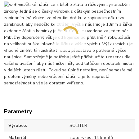
Dětské náušnice z bílého zlata a růžovými syntetickými
zirkony. Jedná se o český výrobek s dětským bezpečnostním
zapínáním (náušnice lze ohnutím drátku v zapínacím očku tzv.
zamknout, aby nedošlo ke ztrátě). Výška náušnic je 13mm a šířka
ozdobné části s kamínky je 5mm. Cena je uvedena za jeden pár.
Přibližný doporučený věk je od kojence po přibližně 4 roky. Záleží
na velikosti ouška, hlavně lalůčku a výšce vpichu. Výšku vpichu je
vhodné změřit, tím získáte hrubou představu o potřebné výšce
náušnice. Samozřejmě je potřeba ještě přičíst určitou rezervu dle
vašeho uvážení, aby náušničky měly pod lalůčkem dostatek místa i
v dalších letech růstu. Pokud se úplně netrefíte, není samozřejmě
problém výměny, nebo vrácení náušnic, je to naprostá
samozřejmost a vše je obratem vyřízeno.
Parametry
Výrobce
SOLITER
Materiál
zlato ryzost 14 karátů