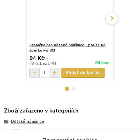
Krabička pro dětské náušnice - pouze ke
Krabička pr
šperku - dn03
šperku - dn
94 Kč
87 Kč
/
ks
/
ks
Skladem
78 Kč
bez DPH
72 Kč
bez D
Přidat do košíku
Zboží zařazeno v kategoriích
Dětské náušnice
Bílé zlato