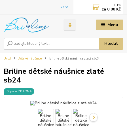
0
ks
CZK
za
0,00 Kč
Menu
Hledat
Úvod
Dětské náušnice
Briline dětské náušnice zlaté sb24
Briline dětské náušnice zlaté
sb24
Doprava ZDARMA