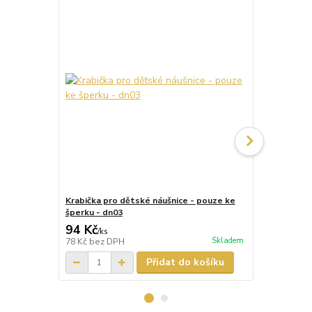
Krabička pro dětské náušnice - pouze ke
Krabička pr
šperku - dn03
šperku - dn
94 Kč
87 Kč
/
ks
/
ks
Skladem
78 Kč
bez DPH
72 Kč
bez D
Přidat do košíku