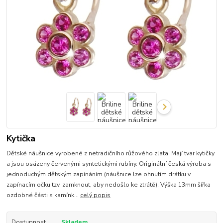
Kytička
Dětské náušnice vyrobené z netradičního růžového zlata. Mají tvar kytičky
a jsou osázeny červenými syntetickými rubíny. Originální česká výroba s
jednoduchým dětským zapínáním (náušnice lze ohnutím drátku v
zapínacím očku tzv. zamknout, aby nedošlo ke ztrátě). Výška 13mm šířka
ozdobné části s kamínk...
celý popis
Dostupnost
Skladem