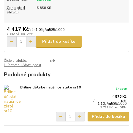
Cena před
5 856 Kč
slevou
4 417 Kč
/
pár 1.05gAu585/1000
3 650 Kč
bez DPH
Přidat do košíku
Číslo produktu:
sr9
Hlídat cenu / dostupnost
Podobné produkty
Briline dětské náušnice zlaté sr10
Skladem
4 576 Kč
/
pár
1.10gAu585/1000
3 782 Kč
bez DPH
Přidat do košíku