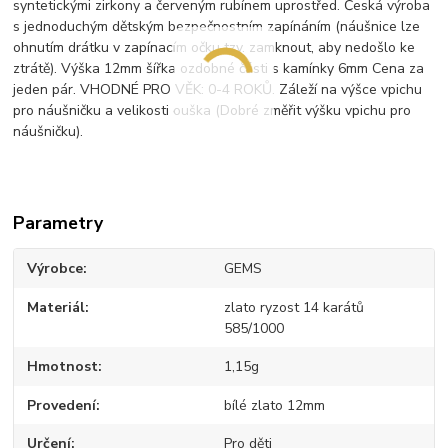
syntetickými zirkony a červeným rubínem uprostřed. Česká výroba
s jednoduchým dětským bezpečnostním zapínáním (náušnice lze
ohnutím drátku v zapínacím očku tzv. zamknout, aby nedošlo ke
ztrátě). Výška 12mm šířka ozdobné části s kamínky 6mm Cena za
jeden pár. VHODNÉ PRO VĚK: 0-4 ROKŮ. Záleží na výšce vpichu
pro náušničku a velikosti ouška (Dobré změřit výšku vpichu pro
náušničku).
Parametry
Výrobce
GEMS
Materiál
zlato ryzost 14 karátů
585/1000
Hmotnost
1,15g
Provedení
bílé zlato 12mm
Určení
Pro děti