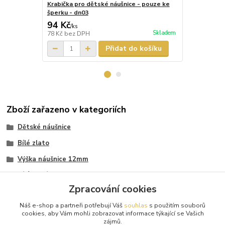
Krabička pro dětské náušnice - pouze ke
Krabička pr
šperku - dn03
šperku - dn
94 Kč
87 Kč
/
ks
/
ks
Skladem
78 Kč
bez DPH
72 Kč
bez D
Přidat do košíku
Zboží zařazeno v kategoriích
Dětské náušnice
Bílé zlato
Výška náušnice 12mm
Bílé kamínky
Zpracování cookies
Červené kamínky
Náš e-shop a partneři potřebují Váš
souhlas
s použitím souborů
Velikost (výška) 12 mm
cookies, aby Vám mohli zobrazovat informace týkající se Vašich
zájmů.
Velikost (výška) 12 mm