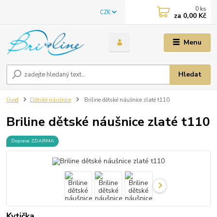
0
ks
CZK
za
0,00 Kč
Menu
Hledat
Úvod
Dětské náušnice
Briline dětské náušnice zlaté t110
Briline dětské náušnice zlaté t110
Doprava ZDARMA
Kytička