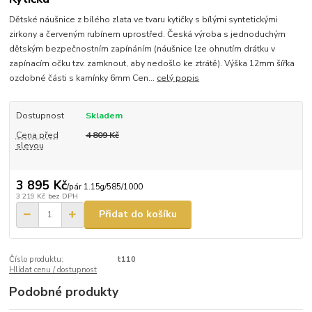
Dětské náušnice z bílého zlata ve tvaru kytičky s bílými syntetickými
zirkony a červeným rubínem uprostřed. Česká výroba s jednoduchým
dětským bezpečnostním zapínáním (náušnice lze ohnutím drátku v
zapínacím očku tzv. zamknout, aby nedošlo ke ztrátě). Výška 12mm šířka
ozdobné části s kamínky 6mm Cen...
celý popis
Dostupnost
Skladem
Cena před
4 809 Kč
slevou
3 895 Kč
/
pár 1.15g/585/1000
3 219 Kč
bez DPH
Přidat do košíku
Číslo produktu:
t110
Hlídat cenu / dostupnost
Podobné produkty