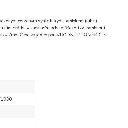
zasazeným červeným syntetickým kamínkem (rubín).
nutím drátku v zapínacím očku můžete tzv. zamknout
kamínky 7mm Cena za jeden pár. VHODNÉ PRO VĚK: 0-4
5/1000