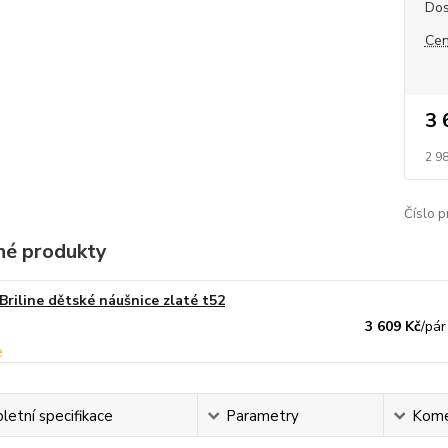
Dos
Cen
3 
2 9
Číslo p
é produkty
Briline dětské náušnice zlaté t52
3 609 Kč
/
pár
etní specifikace
Parametry
Kome