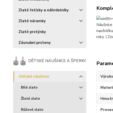
Komple
Zlaté řetízky a náhrdelníky
Zlaté náramky
Náušnice
naušničk
Zlaté prstýnky
roky. ( D
Zásnubní prsteny
DĚTSKÉ NÁUŠNICE A ŠPERKY
Param
Výrob
Dětské náušnice
Materi
Bílé zlato
Hmotn
Žluté zlato
Prove
Růžové zlato