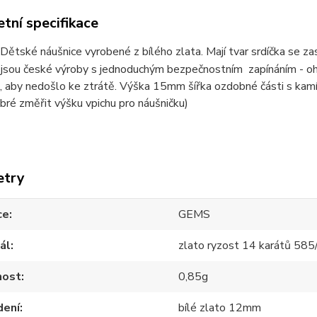
tní specifikace
Dětské náušnice vyrobené z bílého zlata. Mají tvar srdíčka se 
 jsou české výroby s jednoduchým bezpečnostním zapínáním - oh
u, aby nedošlo ke ztrátě. Výška 15mm šířka ozdobné části s 
obré změřit výšku vpichu pro náušničku)
etry
ce
GEMS
ál
zlato ryzost 14 karátů 58
ost
0,85g
dení
bílé zlato 12mm