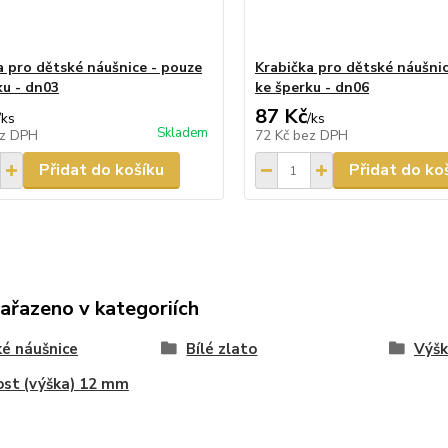
a pro dětské náušnice - pouze
Krabička pro dětské náušnic
ku - dn03
ke šperku - dn06
87 Kč
/
ks
/
ks
Skladem
z DPH
72 Kč
bez DPH
Přidat do košíku
Přidat do ko
zařazeno v kategoriích
é náušnice
Bílé zlato
Výšk
ost (výška) 12 mm