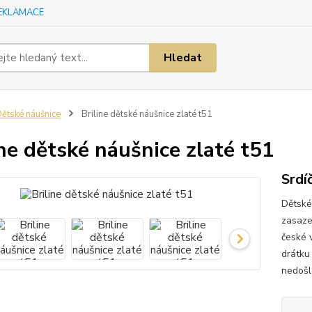
EKLAMACE
Hledat
ětské náušnice
Briline dětské náušnice zlaté t51
ine dětské náušnice zlaté t51
Srdí
Dětské
zasaze
české 
drátku
nedošl