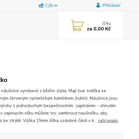
Přihlášení
CZK
0
ks
za
0,00 Kč
čko
 náušnice vyrobené z bílého zlata. Mají tvar srdíčka se
ným červeným syntetickým kamínkem (rubín). Náušnice jsou
výroby s jednoduchým bezpečnostním zapínáním - ohnutím
 v zapínacím očku můžete tzv. zamknout naušničku, aby
o ke ztrátě. Výška 15mm šířka ozdobné části s k...
celý popis