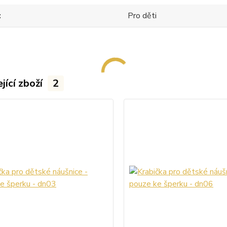
Pro děti
jící zboží
2