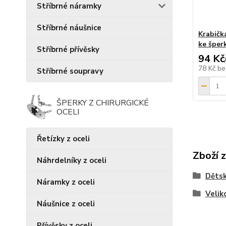
Stříbrné náramky
Stříbrné náušnice
Krabičk
ke šper
Stříbrné přívěsky
94 Kč
78 Kč
be
Stříbrné soupravy
ŠPERKY Z CHIRURGICKÉ
OCELI
Řetízky z oceli
Zboží 
Náhrdelníky z oceli
Dětsk
Náramky z oceli
Velik
Náušnice z oceli
Přívěsky z oceli