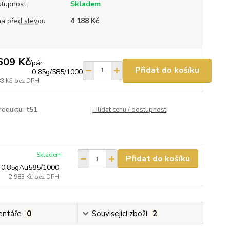
tupnost
Skladem
a před slevou
4 188 Kč
609 Kč
/
pár
Přidat do košíku
0.85g/585/1000
83 Kč
bez DPH
roduktu:
t51
Hlídat cenu / dostupnost
Skladem
Přidat do košíku
 0.85gAu585/1000
2 983 Kč
bez DPH
ntáře
0
Související zboží
2