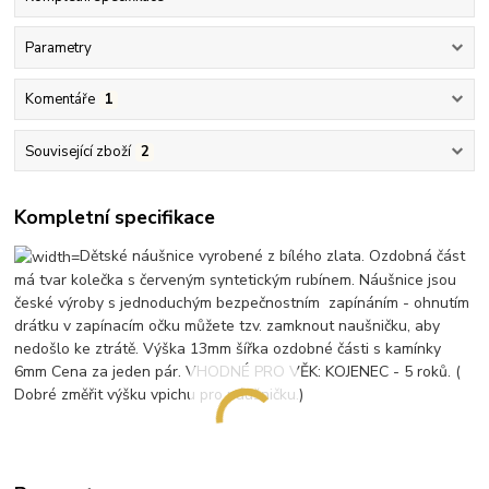
Parametry
Komentáře
1
Související zboží
2
Kompletní specifikace
Dětské náušnice vyrobené z bílého zlata. Ozdobná část
má tvar kolečka s červeným syntetickým rubínem. Náušnice jsou
české výroby s jednoduchým bezpečnostním zapínáním - ohnutím
drátku v zapínacím očku můžete tzv. zamknout naušničku, aby
nedošlo ke ztrátě. Výška 13mm šířka ozdobné části s kamínky
6mm Cena za jeden pár. VHODNÉ PRO VĚK: KOJENEC - 5 roků. (
Dobré změřit výšku vpichu pro náušničku.)