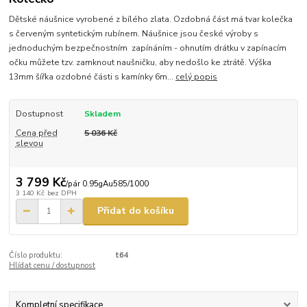
Dětské náušnice vyrobené z bílého zlata. Ozdobná část má tvar kolečka
s červeným syntetickým rubínem. Náušnice jsou české výroby s
jednoduchým bezpečnostním zapínáním - ohnutím drátku v zapínacím
očku můžete tzv. zamknout naušničku, aby nedošlo ke ztrátě. Výška
13mm šířka ozdobné části s kamínky 6m...
celý popis
Dostupnost
Skladem
Cena před
5 036 Kč
slevou
3 799 Kč
/
pár 0.95gAu585/1000
3 140 Kč
bez DPH
Přidat do košíku
Číslo produktu:
t64
Hlídat cenu / dostupnost
Kompletní specifikace