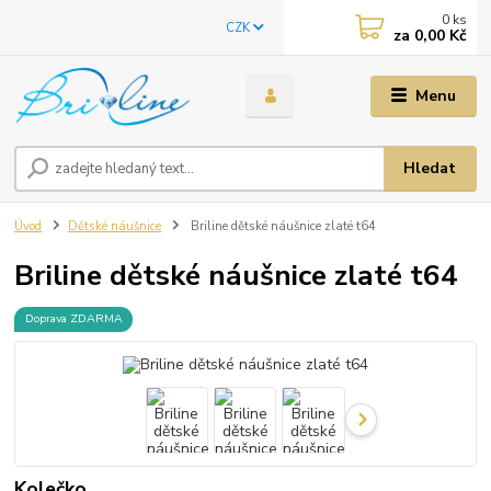
0
ks
CZK
za
0,00 Kč
Menu
Hledat
Úvod
Dětské náušnice
Briline dětské náušnice zlaté t64
Briline dětské náušnice zlaté t64
Doprava ZDARMA
Kolečko