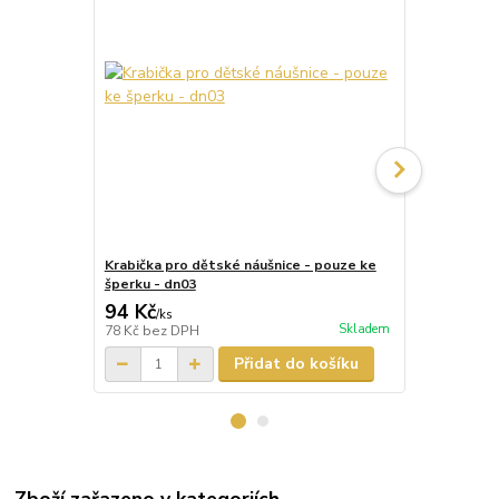
Krabička pro dětské náušnice - pouze ke
Krabička pr
šperku - dn03
šperku - dn
94 Kč
87 Kč
/
ks
/
ks
Skladem
78 Kč
bez DPH
72 Kč
bez D
Přidat do košíku