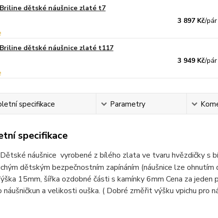
Briline dětské náušnice zlaté t7
3 897 Kč
/
pár
Briline dětské náušnice zlaté t117
3 949 Kč
/
pár
etní specifikace
Parametry
Kome
tní specifikace
Dětské náušnice vyrobené z bílého zlata ve tvaru hvězdičky s bí
uchým dětským bezpečnostním zapínáním (náušnice lze ohnutím d
 Výška 15mm, šířka ozdobné části s kamínky 6mm Cena za jeden
o náušničkun a velikosti ouška. ( Dobré změřit výšku vpichu pro ná