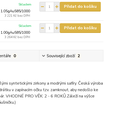
Skladem
Přidat do košíku
 1.05gAu585/1000
3 221 Kč
bez DPH
Skladem
Přidat do košíku
 1.00gAu585/1000
3 264 Kč
bez DPH
ntáře
0
Související zboží
2
lými syntetickými zirkony a modrými safíry. Česká výroba
rátku v zapínacím očku tzv. zamknout, aby nedošlo ke
 pár. VHODNÉ PRO VĚK: 2 - 6 ROKŮ.Záleží na výšce
ušničku.)