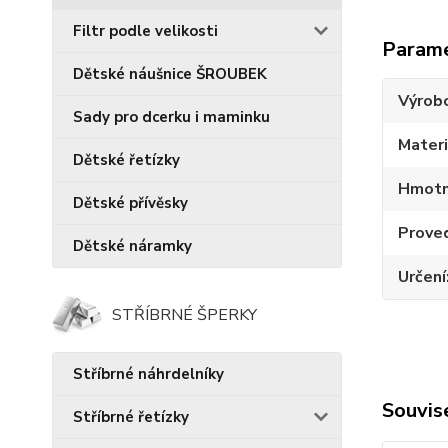
Filtr podle velikosti
Param
Dětské náušnice ŠROUBEK
Výrob
Sady pro dcerku i maminku
Materi
Dětské řetízky
Hmotn
Dětské přívěsky
Prove
Dětské náramky
Určení
STŘÍBRNÉ ŠPERKY
Stříbrné náhrdelníky
Souvise
Stříbrné řetízky