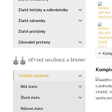
Zlaté řetízky a náhrdelníky
Zlaté náramky
Zlaté prstýnky
Zásnubní prsteny
Kompl
DĚTSKÉ NÁUŠNICE A ŠPERKY
Komple
Dětské náušnice
s jednod
Bílé zlato
ztrátě).
vpichu pr
Žluté zlato
Růžové zlato