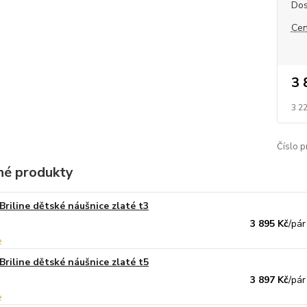
Dos
Cen
3 
3 2
Číslo p
é produkty
Briline dětské náušnice zlaté t3
3 895 Kč
/
pár
Briline dětské náušnice zlaté t5
3 897 Kč
/
pár