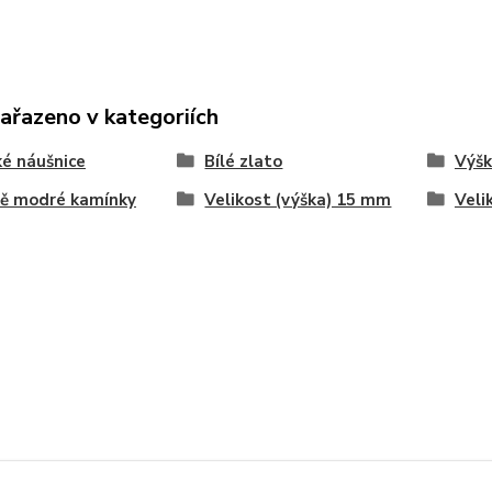
zařazeno v kategoriích
é náušnice
Bílé zlato
Výšk
ě modré kamínky
Velikost (výška) 15 mm
Veli