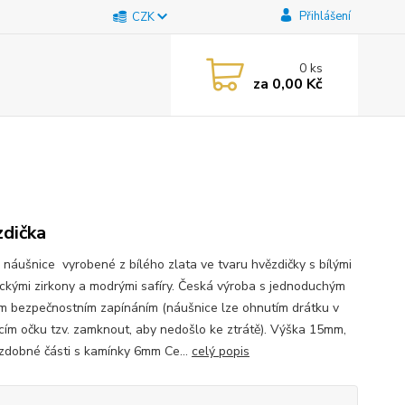
Přihlášení
CZK
0
ks
za
0,00 Kč
dička
 náušnice vyrobené z bílého zlata ve tvaru hvězdičky s bílými
ickými zirkony a modrými safíry. Česká výroba s jednoduchým
m bezpečnostním zapínáním (náušnice lze ohnutím drátku v
cím očku tzv. zamknout, aby nedošlo ke ztrátě). Výška 15mm,
ozdobné části s kamínky 6mm Ce...
celý popis