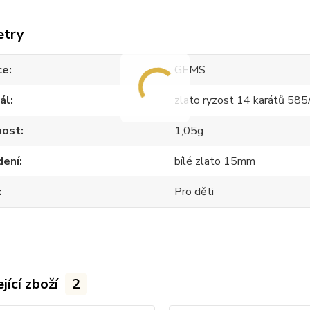
etry
ce
GEMS
ál
zlato ryzost 14 karátů 58
ost
1,05g
dení
bílé zlato 15mm
Pro děti
jící zboží
2