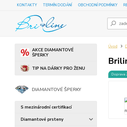
KONTAKTY
TERMÍN DODÁNÍ
OBCHODNÍ PODMÍNKY
R
Úvod
D
AKCE DIAMANTOVÉ
ŠPERKY
Bril
TIP NA DÁRKY PRO ŽENU
Doprava
DIAMANTOVÉ ŠPERKY
S mezinárodní certifikací
Diamantové prsteny