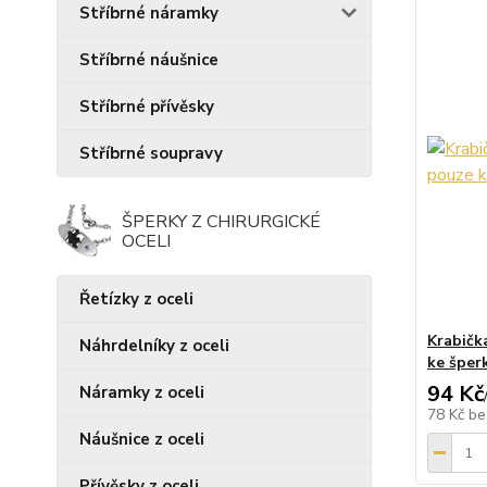
Stříbrné náramky
Stříbrné náušnice
Stříbrné přívěsky
Stříbrné soupravy
ŠPERKY Z CHIRURGICKÉ
OCELI
Řetízky z oceli
Krabičk
Náhrdelníky z oceli
ke šper
94 Kč
Náramky z oceli
78 Kč
be
Náušnice z oceli
Přívěsky z oceli