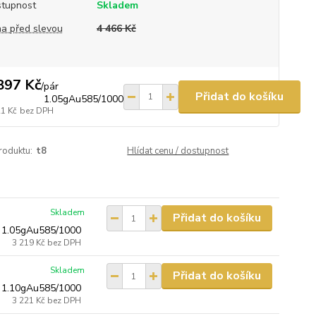
tupnost
Skladem
a před slevou
4 466 Kč
897 Kč
/
pár
Přidat do košíku
1.05gAu585/1000
21 Kč
bez DPH
roduktu:
t8
Hlídat cenu / dostupnost
Skladem
Přidat do košíku
 1.05gAu585/1000
3 219 Kč
bez DPH
Skladem
Přidat do košíku
 1.10gAu585/1000
3 221 Kč
bez DPH