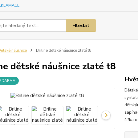
EKLAMACE
Hledat
ětské náušnice
Briline dětské náušnice zlaté t8
ine dětské náušnice zlaté t8
Hvěz
 ZDARMA
Dětské
syntet
dětský
zapína
šířka 