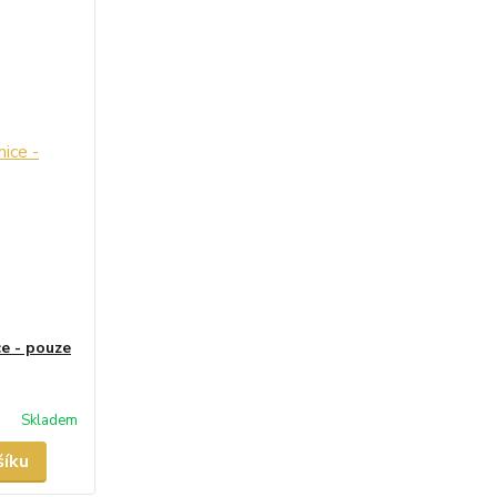
e - pouze
Skladem
šíku