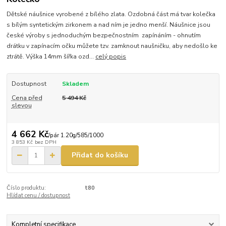
Dětské náušnice vyrobené z bílého zlata. Ozdobná část má tvar kolečka
s bílým syntetickým zirkonem a nad ním je jedno menší. Náušnice jsou
české výroby s jednoduchým bezpečnostním zapínáním - ohnutím
drátku v zapínacím očku můžete tzv. zamknout naušničku, aby nedošlo ke
ztrátě. Výška 14mm šířka ozd...
celý popis
Dostupnost
Skladem
Cena před
5 494 Kč
slevou
4 662 Kč
/
pár 1.20g/585/1000
3 853 Kč
bez DPH
Přidat do košíku
Číslo produktu:
t80
Hlídat cenu / dostupnost
Kompletní specifikace