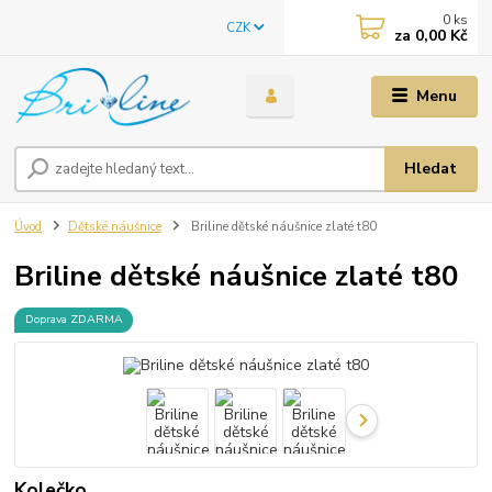
0
ks
CZK
za
0,00 Kč
Menu
Hledat
Úvod
Dětské náušnice
Briline dětské náušnice zlaté t80
Briline dětské náušnice zlaté t80
Doprava ZDARMA
Kolečko