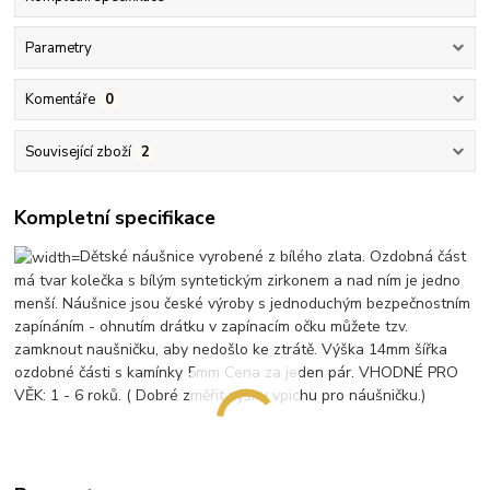
Parametry
Komentáře
0
Související zboží
2
Kompletní specifikace
Dětské náušnice vyrobené z bílého zlata. Ozdobná část
má tvar kolečka s bílým syntetickým zirkonem a nad ním je jedno
menší. Náušnice jsou české výroby s jednoduchým bezpečnostním
zapínáním - ohnutím drátku v zapínacím očku můžete tzv.
zamknout naušničku, aby nedošlo ke ztrátě. Výška 14mm šířka
ozdobné části s kamínky 5mm Cena za jeden pár. VHODNÉ PRO
VĚK: 1 - 6 roků. ( Dobré změřit výšku vpichu pro náušničku.)