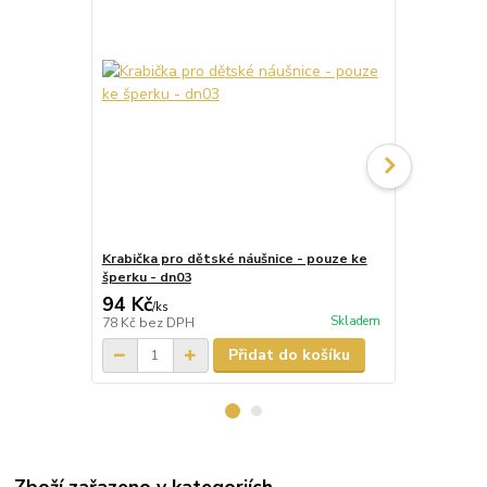
Krabička pro dětské náušnice - pouze ke
Krabička pr
šperku - dn03
šperku - dn
94 Kč
87 Kč
/
ks
/
ks
Skladem
78 Kč
bez DPH
72 Kč
bez D
Přidat do košíku