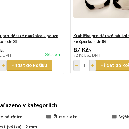
a pro dětské náušnice - pouze
Krabička pro dětské náušnic
ku - dn03
ke šperku - dn06
87 Kč
/
ks
/
ks
Skladem
z DPH
72 Kč
bez DPH
Přidat do košíku
Přidat do ko
zařazeno v kategoriích
é náušnice
Žluté zlato
Výšk
ost (výška) 12 mm