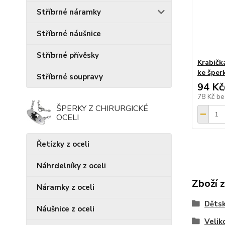
Stříbrné náramky
Stříbrné náušnice
Stříbrné přívěsky
Krabičk
ke šper
Stříbrné soupravy
94 Kč
78 Kč
be
ŠPERKY Z CHIRURGICKÉ
OCELI
Řetízky z oceli
Náhrdelníky z oceli
Zboží 
Náramky z oceli
Dětsk
Náušnice z oceli
Velik