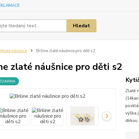
EKLAMACE
Hledat
ětské náušnice
Briline zlaté náušnice pro děti s2
ine zlaté náušnice pro děti s2
Kyti
 ZDARMA
Zlaté 
(14kará
posklá
výška 
dírkou 