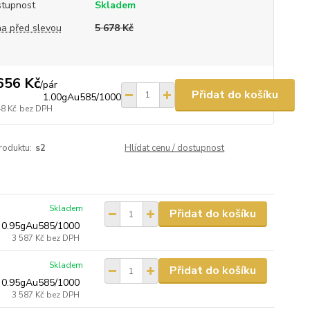
tupnost
Skladem
a před slevou
5 678 Kč
656 Kč
/
pár
Přidat do košíku
1.00gAu585/1000
48 Kč
bez DPH
roduktu:
s2
Hlídat cenu / dostupnost
Skladem
Přidat do košíku
 0.95gAu585/1000
3 587 Kč
bez DPH
Skladem
Přidat do košíku
 0.95gAu585/1000
3 587 Kč
bez DPH