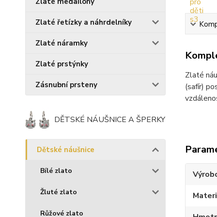
Zlaté medailony
Zlaté řetízky a náhrdelníky
Kompl
Zlaté náramky
Komple
Zlaté prstýnky
Zlaté náu
Zásnubní prsteny
(safír) p
vzdálenos
DĚTSKÉ NÁUŠNICE A ŠPERKY
Param
Dětské náušnice
Bílé zlato
Výrob
Žluté zlato
Materi
Růžové zlato