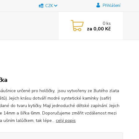
Přihlášení
CZK
0
ks
za
0,00 Kč
čka
náušnice určené pro holčičky, jsou vytvořeny ze žlutého zlata
tů). Jejich krásu dotváří modré syntetické kamínky (safír)
dané do tvaru kytičky. Mají jednoduché dětské zapínání. Jejich
je 14mm a šířka 6mm. Doporučujeme změřit vzdálenost mezi
a ušním lalůčkem, tak lépe...
celý popis