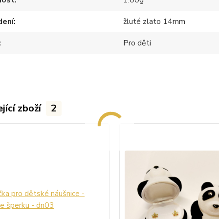
ost
1.00g
dení
žluté zlato 14mm
Pro děti
jící zboží
2