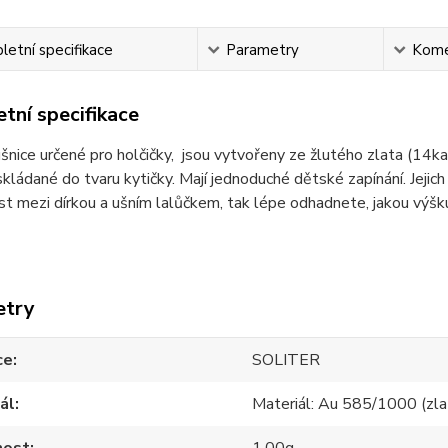
etní specifikace
Parametry
Kome
tní specifikace
šnice určené pro holčičky, jsou vytvořeny ze žlutého zlata (14ka
oskládané do tvaru kytičky. Mají jednoduché dětské zapínání. Je
t mezi dírkou a ušním lalůčkem, tak lépe odhadnete, jakou výšku 
etry
ce
SOLITER
ál
Materiál: Au 585/1000 (zla