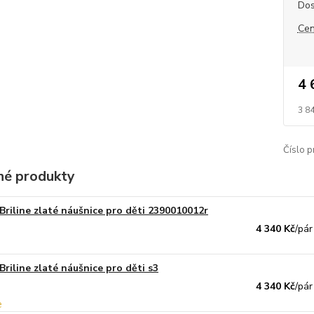
Dos
Cen
4 
3 8
Číslo p
é produkty
Briline zlaté náušnice pro děti 2390010012r
4 340 Kč
/
pár
Briline zlaté náušnice pro děti s3
4 340 Kč
/
pár