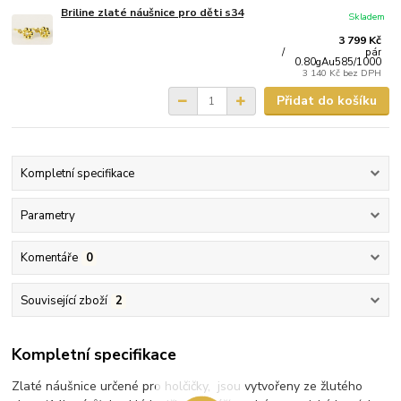
Briline zlaté náušnice pro děti s34
Skladem
3 799 Kč
/
pár
0.80gAu585/1000
3 140 Kč
bez DPH
Přidat do košíku
Kompletní specifikace
Parametry
Komentáře
0
Související zboží
2
Kompletní specifikace
Zlaté náušnice určené pro holčičky, jsou vytvořeny ze žlutého