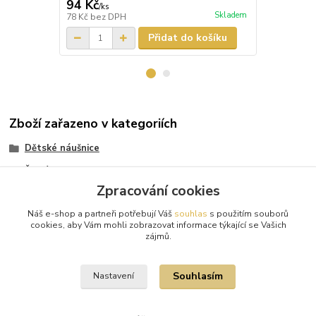
94 Kč
87 Kč
/
ks
/
ks
Skladem
78 Kč
bez DPH
72 Kč
bez D
Přidat do košíku
Zboží zařazeno v kategoriích
Dětské náušnice
Žluté zlato
Zpracování cookies
Výška náušnice 14mm
Náš e-shop a partneři potřebují Váš
souhlas
s použitím souborů
Tmavě modré kamínky
cookies, aby Vám mohli zobrazovat informace týkající se Vašich
zájmů.
Velikost (výška) 14 mm
Souhlasím
Nastavení