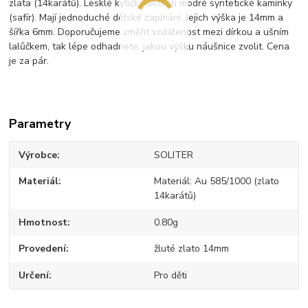
zlata (14karátů). Lesklé kytičky dotváří modré syntetické kamínky
(safír). Mají jednoduché dětské zapínání. Jejich výška je 14mm a
šířka 6mm. Doporučujeme změřit vzdálenost mezi dírkou a ušním
lalůčkem, tak lépe odhadnete, jakou výšku náušnice zvolit. Cena
je za pár.
Parametry
Výrobce
SOLITER
Materiál
Materiál: Au 585/1000 (zlato
14karátů)
Hmotnost
0.80g
Provedení
žluté zlato 14mm
Určení
Pro děti