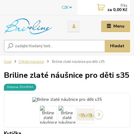
0
ks
CZK
za
0,00 Kč
Menu
Hledat
Úvod
Dětské náušnice
Briline zlaté náušnice pro děti s35
Briline zlaté náušnice pro děti s35
Doprava ZDARMA
Kytička