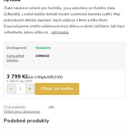
Zlaté náušnice určené pro holčičky, jsou vytvořeny ze žlutého zlata
(14karátů). Lesklé kytičky dotváří modré syntetické kamínky (safír). Mají
jednoduché dětské zapínání. Jejich výška je 14mm a šířka 6mm.
Doporučujeme změřit vzdálenost mezi dírkou a ušním lalůčkem, tak lépe
odhadnete, jakou výšku ná...
celý popis
Dostupnost
Skladem
Cena před
4 896 Kč
slevou
3 799 Kč
/
pár 0.80gAu585/1000
3 140 Kč
bez DPH
Přidat do košíku
Číslo produktu:
s35
Hlídat cenu / dostupnost
Podobné produkty