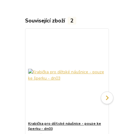
Související zboží
2
Krabička pro dětské náušnice - pouze ke
Krabička pr
šperku - dn03
šperku - dn