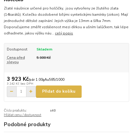
Zlaté náušnice určené pro holčičky, jsou vytvořeny ze žlutého zlata
(14karátů). Kolečko dozdobené bílými syntetickými kamínky (zirkon). Mají
jednoduché dětské zapínání. Jejich výška je 13mm a šířka 7mm.
Doporučujeme změřit vzdálenost mezi dírkou a ušním lalůčkem, tak lépe
odhadnete, jakou výšku náu...
celý popis
Dostupnost
Skladem
Cena před
5 300 Kč
slevou
3 923 Kč
/
pár 1.00gAu585/1000
3 242 Kč
bez DPH
Přidat do košíku
Číslo produktu:
s40
Hlídat cenu / dostupnost
Podobné produkty