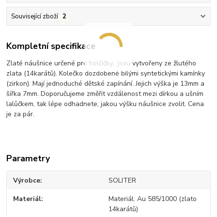
Související zboží
2
Kompletní specifikace
Zlaté náušnice určené pro holčičky, jsou vytvořeny ze žlutého
zlata (14karátů). Kolečko dozdobené bílými syntetickými kamínky
(zirkon). Mají jednoduché dětské zapínání. Jejich výška je 13mm a
šířka 7mm. Doporučujeme změřit vzdálenost mezi dírkou a ušním
lalůčkem, tak lépe odhadnete, jakou výšku náušnice zvolit. Cena
je za pár.
Parametry
Výrobce
SOLITER
Materiál
Materiál: Au 585/1000 (zlato
14karátů)