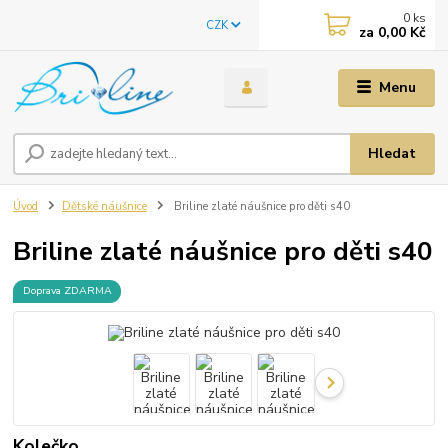
0
ks
CZK
za
0,00 Kč
Menu
Hledat
Úvod
Dětské náušnice
Briline zlaté náušnice pro děti s40
Briline zlaté náušnice pro děti s40
Doprava ZDARMA
Kolečko