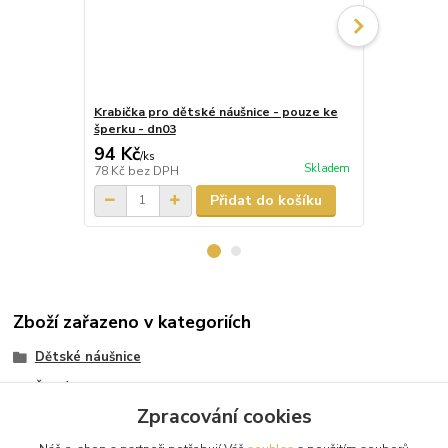
Krabička pro dětské náušnice - pouze ke
Krabička pr
šperku - dn03
šperku - dn
94 Kč
87 Kč
/
ks
/
ks
Skladem
78 Kč
bez DPH
72 Kč
bez D
Přidat do košíku
Zboží zařazeno v kategoriích
Dětské náušnice
Žluté zlato
Zpracování cookies
Výška náušnice 13mm