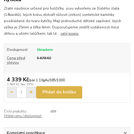
Zlaté náušnice určené pro holčičky, jsou vytvořeny ze žlutého zlata
(14karátů). Jejich krásu dotváří růžové (zirkon) syntetické kamínky
poskládané do tvaru kytičky. Mají jednoduché dětské zapínání. Jejich
výška je 15mm a šířka 6mm. Doporučujeme změřit vzdálenost mezi
dírkou a ušním lalůčkem, tak lé...
celý popis
Dostupnost
Skladem
Cena před
5 678 Kč
slevou
4 339 Kč
/
pár 1.10gAu585/1000
3 586 Kč
bez DPH
Přidat do košíku
Číslo produktu:
s50
Hlídat cenu / dostupnost
Kompletní specifikace