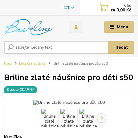
0
ks
CZK
za
0,00 Kč
Menu
Hledat
Úvod
Dětské náušnice
Briline zlaté náušnice pro děti s50
Briline zlaté náušnice pro děti s50
Doprava ZDARMA
Kytička