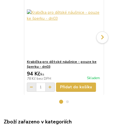
Krabička pro dětské náušnice - pouze ke
Krabička pr
šperku - dn03
šperku - dn
94 Kč
87 Kč
/
ks
/
ks
Skladem
78 Kč
bez DPH
72 Kč
bez D
Přidat do košíku
Zboží zařazeno v kategoriích