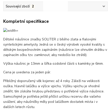
Související zboží
2
Kompletní specifikace
Dětské náušnice značky SOLITER z bílého zlata a fialovými
syntetickými ametysty. Jedná se o český výrobek vysoké kvality s
dětským bezpečnostním zapínáním (náušnice lze ohnutím drátku v
zapínacím očku tzv. zamknout, aby nedošlo ke ztrátě).
Výška náušnic je 13mm a šířka ozdobné části s kamínky je 6mm.
Cena je uvedena za jeden pár.
Přibližný doporučený věk kojenec až 4 roky. Záleží na velikosti
ouška, hlavně lalůčku a výšce vpichu. Výšku vpichu je vhodné
změřit, tím získáte hrubou představu o potřebné výšce náušnice.
Samozřejmě je potřeba ještě přičíst určitou rezervu dle vašeho
uvážení, aby náušničky měly pod lalůčkem dostatek místa i v
dalších letech růstu.