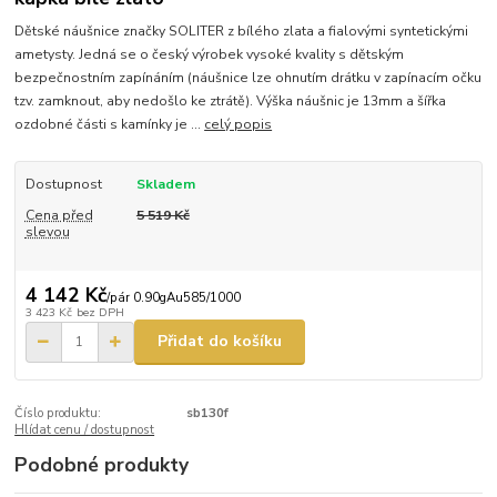
Dětské náušnice značky SOLITER z bílého zlata a fialovými syntetickými
ametysty. Jedná se o český výrobek vysoké kvality s dětským
bezpečnostním zapínáním (náušnice lze ohnutím drátku v zapínacím očku
tzv. zamknout, aby nedošlo ke ztrátě). Výška náušnic je 13mm a šířka
ozdobné části s kamínky je ...
celý popis
Dostupnost
Skladem
Cena před
5 519 Kč
slevou
4 142 Kč
/
pár 0.90gAu585/1000
3 423 Kč
bez DPH
Přidat do košíku
Číslo produktu:
sb130f
Hlídat cenu / dostupnost
Podobné produkty