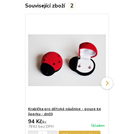
Související zboží
2
Krabička pro dětské náušnice - pouze ke
Krabička pr
šperku - dn03
šperku - dn
94 Kč
87 Kč
/
ks
/
ks
Skladem
78 Kč
bez DPH
72 Kč
bez D