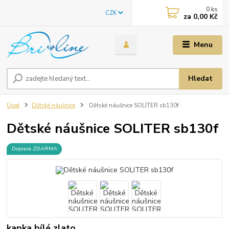
0
ks
CZK
za
0,00 Kč
Menu
Hledat
Úvod
Dětské náušnice
Dětské náušnice SOLITER sb130f
Dětské náušnice SOLITER sb130f
Doprava ZDARMA
kapka bílé zlato