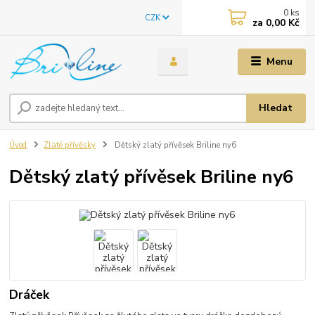
0
ks
CZK
za
0,00 Kč
Menu
Hledat
Úvod
Zlaté přívěsky
Dětský zlatý přívěsek Briline ny6
Dětský zlatý přívěsek Briline ny6
Dráček