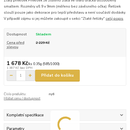
Zlatý přívěsek Přívěsek ze žlutého zlata ve tvaru dráčka dozdobený
smaltem. Rozměry v/š 9 x 9mm (měřeno bez závěsného očka). Řetízek
slouží pouze jako dekorace pro lepší představu a není součástí dodávky.
V případě zájmu si jej můžete zakoupit v sekci "Zlaté řetízky"
celý popis
Dostupnost
Skladem
Cena před
2 229 Kč
slevou
1 678 Kč
/
ks 0.35g (585/1000)
1 387 Kč
bez DPH
Přidat do košíku
Číslo produktu:
ny6
Hlídat cenu / dostupnost
Kompletní specifikace
Parametry