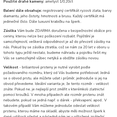
Použité drahé kameny:
ametyst 1/0,20ct
Balení dále obsahuje:
registrovaný certifikát ryzosti zlata, barvy
diamantu, jeho čistoty, hmotnosti a brusu. Každý certifikát má
jedinečné číslo. Dále luxusní krabičku na šperk..
Zásilka
Vám bude ZDARMA doručena v bezpečnostní obálce pro
ceniny, kterou nelze bez poškození rozbalit. Pojištění je
samozřejmostí, veškerá odpovědnost je až do převzetí zásilky na
nás. Pokud by se zásilka ztratila, což se nám za 20 let v oboru u
tohoto typu ještě nestalo, budeme náhradu a pojistku řešit my,
Vás se samozřejmě vůbec netýká a obdžíte zásilku novou.
Velikost
- briliantové prsteny je nutné vyrobit podle
požadovaného rozměru, který od Vás budeme potřebovat. Jedná
se o obvod prstu, ale můžete udat i průměr, jednoduše si jej na
obvod převedeme. Ideální varianta je, že tento rozměr - velikost
znáte. Pokud ne, je nejlepší prst změřit v kterémkoli zlatnictví
pomocí kroužků. V mnoha případech ale rozměr prstenu znát
nebudete, pokud se jedná např. o dárek - překvapení, apod.. V
takovém případě Vám můžeme jednoduše odeslat velikost
prstenu, kterou máme na skladě, abyste měli možnost šperk k
dané události předat a následně nám jej v přiložené zpáteční,