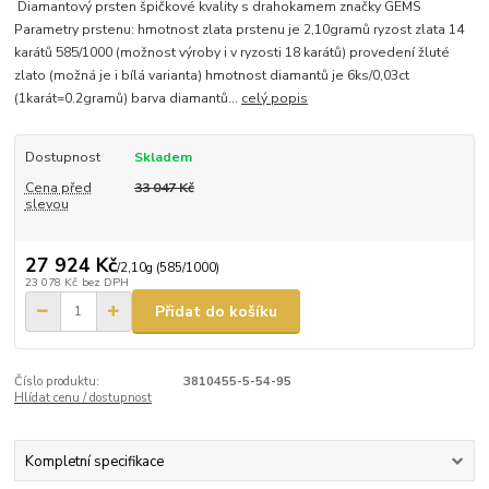
Diamantový prsten špičkové kvality s drahokamem značky GEMS
Parametry prstenu: hmotnost zlata prstenu je 2,10gramů ryzost zlata 14
karátů 585/1000 (možnost výroby i v ryzosti 18 karátů) provedení žluté
zlato (možná je i bílá varianta) hmotnost diamantů je 6ks/0,03ct
(1karát=0.2gramů) barva diamantů...
celý popis
Dostupnost
Skladem
Cena před
33 047 Kč
slevou
27 924 Kč
/
2,10g (585/1000)
23 078 Kč
bez DPH
Přidat do košíku
Číslo produktu:
3810455-5-54-95
Hlídat cenu / dostupnost
Kompletní specifikace