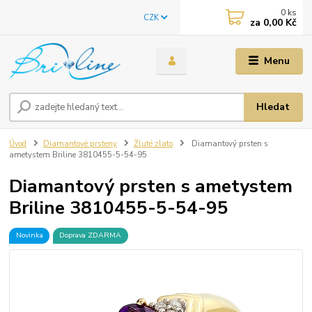
0
ks
CZK
za
0,00 Kč
Menu
Hledat
Úvod
Diamantové prsteny
Žluté zlato
Diamantový prsten s
ametystem Briline 3810455-5-54-95
Diamantový prsten s ametystem
Briline 3810455-5-54-95
Novinka
Doprava ZDARMA