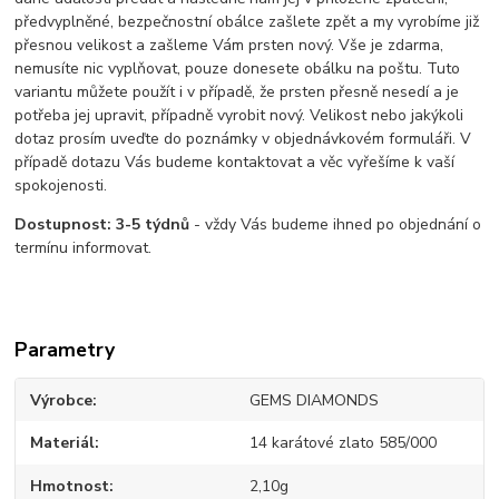
předvyplněné, bezpečnostní obálce zašlete zpět a my vyrobíme již
přesnou velikost a zašleme Vám prsten nový. Vše je zdarma,
nemusíte nic vyplňovat, pouze donesete obálku na poštu. Tuto
variantu můžete použít i v případě, že prsten přesně nesedí a je
potřeba jej upravit, případně vyrobit nový. Velikost nebo jakýkoli
dotaz prosím uveďte do poznámky v objednávkovém formuláři. V
případě dotazu Vás budeme kontaktovat a věc vyřešíme k vaší
spokojenosti.
Dostupnost:
3-5 týdnů
- vždy Vás budeme ihned po objednání o
termínu informovat.
Parametry
Výrobce
GEMS DIAMONDS
Materiál
14 karátové zlato 585/000
Hmotnost
2,10g