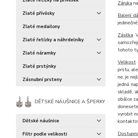
Zlaté řetízky na přívěsek
Záruka
na
Zlaté přívěsky
Balení d
jedinečné
Zlaté medailony
Zásilka
Vá
Zlaté řetízky a náhrdelníky
samozřejm
tohoto ty
Zlaté náramky
Velikost
Zlaté prstýnky
prstu, al
ne, je ne
Zásnubní prsteny
jedná na
skladě, 
obálce za
DĚTSKÉ NÁUŠNICE A ŠPERKY
donesete 
vyrobit 
Dětské náušnice
kontaktov
Dostupno
Filtr podle velikosti