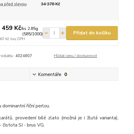
a před slevou
34 378 Kč
 459 Kč
/
ks 2.85g
Přidat do košíku
(585/1000)
867 Kč
bez DPH
roduktu:
4024807
Hlídat cenu / dostupnost
Komentáře
0
dominantní říční perlou.
átů, provedení bílé zlato (možná je i žlutá varianta),
čistota SI - brus VG.