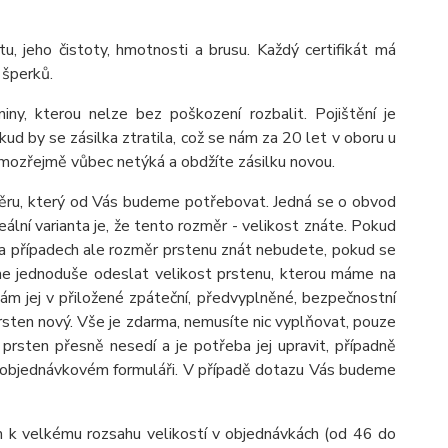
tu, jeho čistoty, hmotnosti a brusu. Každý certifikát má
 šperků.
 kterou nelze bez poškození rozbalit. Pojištění je
ud by se zásilka ztratila, což se nám za 20 let v oboru u
amozřejmě vůbec netýká a obdžíte zásilku novou.
měru, který od Vás budeme potřebovat. Jedná se o obvod
ální varianta je, že tento rozměr - velikost znáte. Pokud
oha případech ale rozměr prstenu znát nebudete, pokud se
me jednoduše odeslat velikost prstenu, kterou máme na
m jej v přiložené zpáteční, předvyplněné, bezpečnostní
sten nový. Vše je zdarma, nemusíte nic vyplňovat, pouze
prsten přesně nesedí a je potřeba jej upravit, případně
v objednávkovém formuláři. V případě dotazu Vás budeme
 k velkému rozsahu velikostí v objednávkách (od 46 do