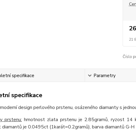
Cen
26
21 
Číslo p
etní specifikace
Parametry
tní specifikace
moderní design perlového prstenu, osázeného diamanty s jednou 
y prstenu:
hmotnost zlata prstenu je 2.85gramů, ryzost 14 kar
diamantů je 0.0495ct (1karát=0.2gramů), barva diamantů G-H - 