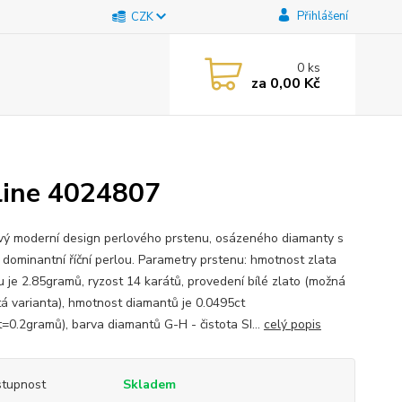
Přihlášení
CZK
0
ks
za
0,00 Kč
iline 4024807
vý moderní design perlového prstenu, osázeného diamanty s
 dominantní říční perlou. Parametry prstenu: hmotnost zlata
u je 2.85gramů, ryzost 14 karátů, provedení bílé zlato (možná
utá varianta), hmotnost diamantů je 0.0495ct
t=0.2gramů), barva diamantů G-H - čistota SI...
celý popis
tupnost
Skladem