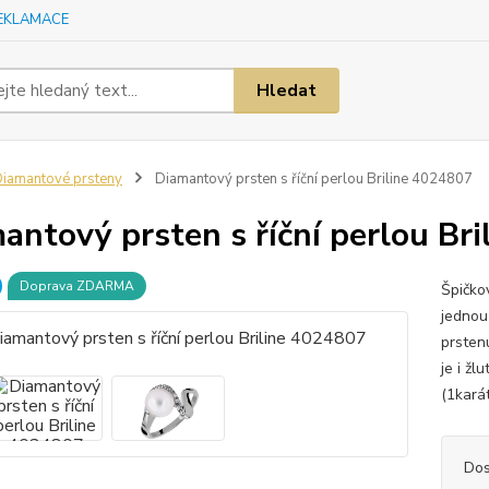
EKLAMACE
Hledat
iamantové prsteny
Diamantový prsten s říční perlou Briline 4024807
antový prsten s říční perlou Br
Doprava ZDARMA
Špičko
jednou
prsten
je i žl
(1kará
Dos