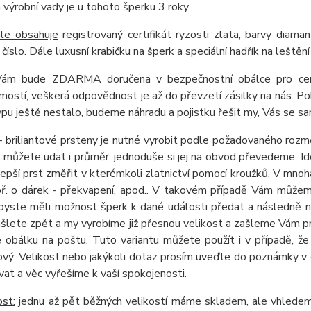
 výrobní vady je u tohoto šperku 3 roky
ále obsahuje
registrovaný certifikát ryzosti zlata, barvy diaman
 číslo. Dále luxusní krabičku na šperk a speciální hadřík na leštění
m bude ZDARMA doručena v bezpečnostní obálce pro ceniny,
ostí, veškerá odpovědnost je až do převzetí zásilky na nás. Pok
pu ještě nestalo, budeme náhradu a pojistku řešit my, Vás se s
- briliantové prsteny je nutné vyrobit podle požadovaného roz
e můžete udat i průměr, jednoduše si jej na obvod převedeme. Ide
jlepší prst změřit v kterémkoli zlatnictví pomocí kroužků. V mn
př. o dárek - překvapení, apod.. V takovém případě Vám může
abyste měli možnost šperk k dané události předat a následně ná
šlete zpět a my vyrobíme již přesnou velikost a zašleme Vám pr
obálku na poštu. Tuto variantu můžete použít i v případě, že 
nový. Velikost nebo jakýkoli dotaz prosím uveďte do poznámky 
at a věc vyřešíme k vaší spokojenosti.
st:
jednu až pět běžných velikostí máme skladem, ale vhledem