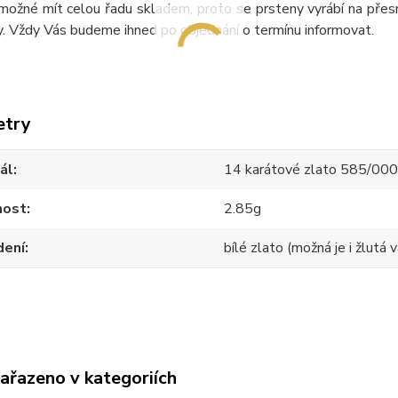
možné mít celou řadu skladem, proto se prsteny vyrábí na přesn
. Vždy Vás budeme ihned po objednání o termínu informovat.
etry
ál
14 karátové zlato 585/00
ost
2.85g
dení
bílé zlato (možná je i žlutá v
zařazeno v kategoriích