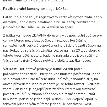
barva diamantů H - čistota SI - brus VG.
Použité drahé kameny:
smaragd 1/0,43ct
Balení dále obsahuje:
registrovaný certifikát ryzosti zlata, barvy
diamantu, jeho čistoty, hmotnosti a brusu. Každý certifikát má
jedinečné číslo. Dále luxusní krabičku na šperk..
Zásilka
Vám bude ZDARMA doručena v bezpečnostní obálce pro
ceniny, kterou nelze bez poškození rozbalit. Pojištění je
samozřejmostí, veškerá odpovědnost je až do převzetí zásilky na
nás. Pokud by se zásilka ztratila, což se nám za 20 let v oboru u
tohoto typu ještě nestalo, budeme náhradu a pojistku řešit my,
Vás se samozřejmě vůbec netýká a obdžíte zásilku novou.
Velikost
- briliantové prsteny je nutné vyrobit podle
požadovaného rozměru, který od Vás budeme potřebovat. Jedná
se o obvod prstu, ale můžete udat i průměr, jednoduše si jej na
obvod převedeme. Ideální varianta je, že tento rozměr - velikost
znáte. Pokud ne, je nejlepší prst změřit v kterémkoli zlatnictví
pomocí kroužků. V mnoha případech ale rozměr prstenu znát
nebudete, pokud se jedná např. o dárek - překvapení, apod.. V
takovém případě Vám můžeme jednoduše odeslat velikost