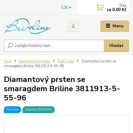
0
ks
CZK
za
0,00 Kč
Menu
Hledat
Úvod
Diamantové prsteny
Žluté zlato
Diamantový prsten se
smaragdem Briline 3811913-5-55-96
Diamantový prsten se
smaragdem Briline 3811913-5-
55-96
Novinka
Doprava ZDARMA