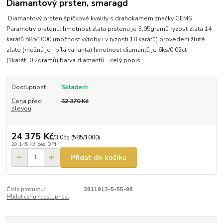
Diamantový prsten, smaragd
Diamantový prsten špičkové kvality s drahokamem značky GEMS
Parametry prstenu: hmotnost zlata prstenu je 3,05gramů ryzost zlata 14
karátů 585/1000 (možnost výroby i v ryzosti 18 karátů) provedení žluté
zlato (možná je i bílá varianta) hmotnost diamantů je 6ks/0,02ct
(1karát=0.2gramů) barva diamantů...
celý popis
Dostupnost
Skladem
Cena před
32 370 Kč
slevou
24 375 Kč
/
3,05g (585/1000)
20 145 Kč
bez DPH
Přidat do košíku
Číslo produktu:
3811913-5-55-96
Hlídat cenu / dostupnost