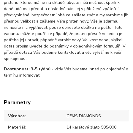
prstenu, kterou máme na skladě, abyste měli možnost šperk k
dané události předat a následně nám jej v přiložené zpáteční,
předvyplněné, bezpečnostní obálce zašlete zpět a my vyrobíme již
přesnou velikost a zašleme Vám prsten nový. Vše je zdarma,
nemusíte nic vyplňovat, pouze donesete obálku na poštu. Tuto
variantu můžete použít i v případě, že prsten přesně nesedí a je
potřeba jej upravit, případně vyrobit nový. Velikost nebo jakýkoli
dotaz prosím uveďte do poznámky v objednávkovém formuláři. V
případě dotazu Vás budeme kontaktovat a věc vyřešíme k vaší
spokojenosti.
Dostupnost:
3-5 týdnů
- vždy Vás budeme ihned po objednání o
termínu informovat.
Parametry
Výrobce
GEMS DIAMONDS
Materiál
14 karátové zlato 585/000