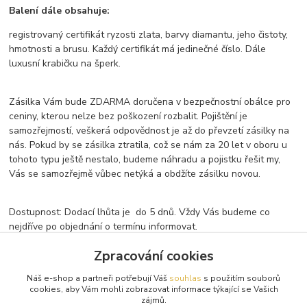
Balení dále obsahuje:
registrovaný certifikát ryzosti zlata, barvy diamantu, jeho čistoty,
hmotnosti a brusu. Každý certifikát má jedinečné číslo. Dále
luxusní krabičku na šperk.
Zásilka Vám bude ZDARMA doručena v bezpečnostní obálce pro
ceniny, kterou nelze bez poškození rozbalit. Pojištění je
samozřejmostí, veškerá odpovědnost je až do převzetí zásilky na
nás. Pokud by se zásilka ztratila, což se nám za 20 let v oboru u
tohoto typu ještě nestalo, budeme náhradu a pojistku řešit my,
Vás se samozřejmě vůbec netýká a obdžíte zásilku novou.
Dostupnost: Dodací lhůta je do 5 dnů. Vždy Vás budeme co
nejdříve po objednání o termínu informovat.
Zpracování cookies
Zboží zařazeno v kategoriích
Náš e-shop a partneři potřebují Váš
souhlas
s použitím souborů
cookies, aby Vám mohli zobrazovat informace týkající se Vašich
zájmů.
Diamantové náušnice