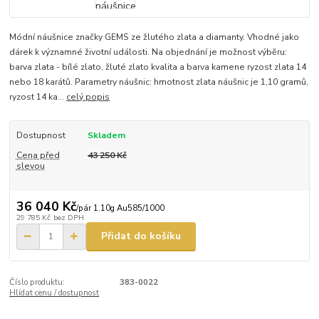
Módní náušnice značky GEMS ze žlutého zlata a diamanty. Vhodné jako
dárek k významné životní události. Na objednání je možnost výběru:
barva zlata - bílé zlato, žluté zlato kvalita a barva kamene ryzost zlata 14
nebo 18 karátů. Parametry náušnic: hmotnost zlata náušnic je 1,10 gramů,
ryzost 14 ka...
celý popis
Dostupnost
Skladem
Cena před
43 250 Kč
slevou
36 040 Kč
/
pár 1.10g Au585/1000
29 785 Kč
bez DPH
Přidat do košíku
Číslo produktu:
383-0022
Hlídat cenu / dostupnost