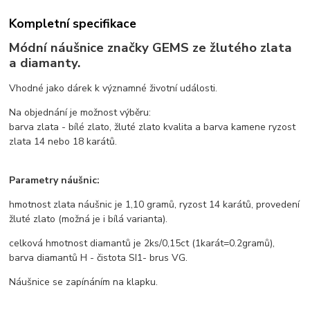
Kompletní specifikace
Módní náušnice značky GEMS ze žlutého zlata
a diamanty.
Vhodné jako dárek k významné životní události.
Na objednání je možnost výběru:
barva zlata - bílé zlato, žluté zlato kvalita a barva kamene ryzost
zlata 14 nebo 18 karátů.
Parametry náušnic:
hmotnost zlata náušnic je 1,10 gramů, ryzost 14 karátů, provedení
žluté zlato (možná je i bílá varianta).
celková hmotnost diamantů je 2ks/0,15ct (1karát=0.2gramů),
barva diamantů H - čistota SI1- brus VG.
Náušnice se zapínáním na klapku.