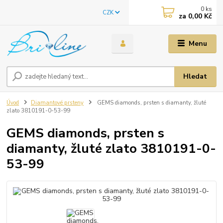
0
ks
CZK
za
0,00 Kč
Menu
Hledat
Úvod
Diamantové prsteny
GEMS diamonds, prsten s diamanty, žluté
zlato 3810191-0-53-99
GEMS diamonds, prsten s
diamanty, žluté zlato 3810191-0-
53-99