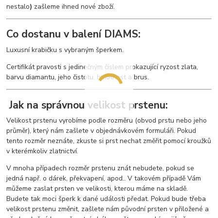
nestalo
)
zašleme ihned nové zboží.
Co dostanu v balení DIAMS:
Luxusní krabičku s vybraným šperkem.
Certifikát pravosti s jedinečným číslem prokazující ryzost zlata,
barvu diamantu, jeho čistotu, hmotnost a brus.
Jak na správnou velikost prstenu:
Velikost prstenu vyrobíme podle rozměru (obvod prstu nebo jeho
průměr), který nám zašlete v objednávkovém formuláři. Pokud
tento rozměr neznáte, zkuste si prst nechat změřit pomocí kroužků
v kterémkoliv zlatnictví.
V mnoha případech rozměr prstenu znát nebudete, pokud se
jedná např. o dárek, překvapení, apod.. V takovém případě Vám
můžeme zaslat prsten ve velikosti, kterou máme na skladě.
Budete tak moci šperk k dané události předat. Pokud bude třeba
velikost prstenu změnit, zašlete nám původní prsten v přiložené a