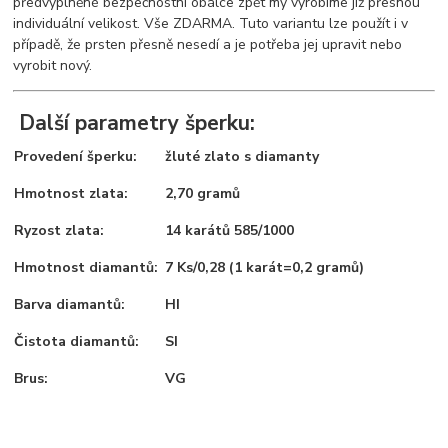
předvyplněné bezpečnostní obálce zpět my vyrobíme již přesnou
individuální velikost. Vše ZDARMA. Tuto variantu lze použít i v
případě, že prsten přesně nesedí a je potřeba jej upravit nebo
vyrobit nový.
Další parametry šperku:
Provedení šperku:
žluté zlato s diamanty
Hmotnost zlata:
2,70 gramů
Ryzost zlata:
14 karátů 585/1000
Hmotnost diamantů:
7 Ks/0,28 (1 karát=0,2 gramů)
Barva diamantů:
HI
Čistota diamantů:
SI
Brus:
VG