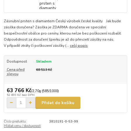
Zásnubní prsten s diamantem Český výrobek české kvality Jak bude
zásilka doručena? Zásilka je ZDARMA doručena ve speciální
bezpečnostní obálce pro ceniny, kterou nelze bez poškození rozbalit.
Odpovědnost za doručení šperku je až do převzetí zásilky na nás.
V případě ztráty či poškození zásilky (...
celý popis
Dostupnost
Skladem
Cena před
68 513 Kč
slevou
63 766 Kč
/
2,70g (585/1000)
52 699 Kč
bez DPH
Přidat do košíku
Číslo produktu:
3810191-0-53-99
Hlídat cenu / dostupnost