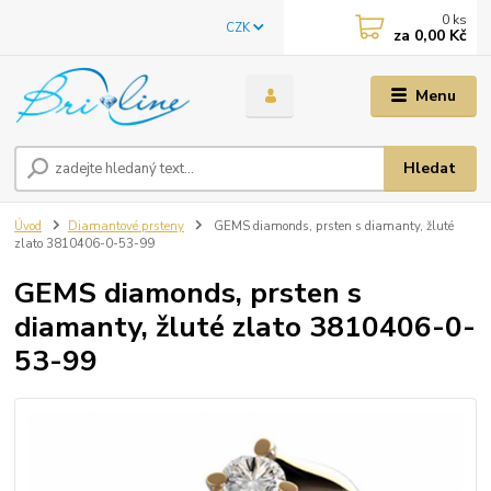
0
ks
CZK
za
0,00 Kč
Menu
Hledat
Úvod
Diamantové prsteny
GEMS diamonds, prsten s diamanty, žluté
zlato 3810406-0-53-99
GEMS diamonds, prsten s
diamanty, žluté zlato 3810406-0-
53-99