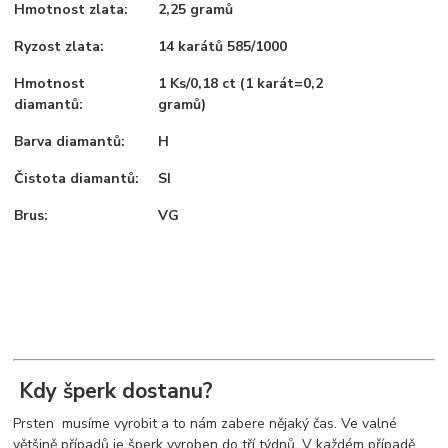
Hmotnost zlata:
2,25 gramů
Ryzost zlata:
14 karátů 585/1000
Hmotnost
1 Ks/0,18 ct (1 karát=0,2
diamantů:
gramů)
Barva diamantů:
H
Čistota diamantů:
SI
Brus:
VG
Kdy šperk dostanu?
Prsten musíme vyrobit a to nám zabere nějaký čas. Ve valné
většině případů je šperk vyroben do tří týdnů. V každém případě