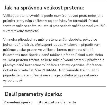
Jak na správnou velikost prstenu:
Velikost prstenu vyrobíme podle rozměru (obvod prstu nebo jeho
průměr), který nám zašlete v objednávkovém formuláři. Pokud
tento rozměr neznáte, zkuste si prst nechat změřit pomocí kroužků
v kterémkoliv zlatnictví.
V mnoha případech rozměr prstenu znát nebudete, pokud se
jedná např. o dárek, překvapení, apod.. V takovém případě Vám
můžeme zaslat prsten ve velikosti, kterou máme na skladě.
Budete tak moci šperk k dané události předat. Pokud bude třeba
velikost prstenu změnit, zašlete nám původní prsten v přiložené a
předvyplněné bezpečnostní obálce zpět my vyrobíme již přesnou
individuální velikost. Vše ZDARMA. Tuto variantu lze použít i v
případě, že prsten přesně nesedí a je potřeba jej upravit nebo
vyrobit nový.
Další parametry šperku:
Provedení šperku:
žluté zlato s diamanty