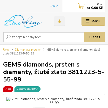
0
ks
CZK
za
0,00 Kč
Menu
Hledat
Úvod
Diamantové prsteny
GEMS diamonds, prsten s diamanty, žluté
zlato 3811223-5-55-99
GEMS diamonds, prsten s
diamanty, žluté zlato 3811223-5-
55-99
Akce
Doprava ZDARMA