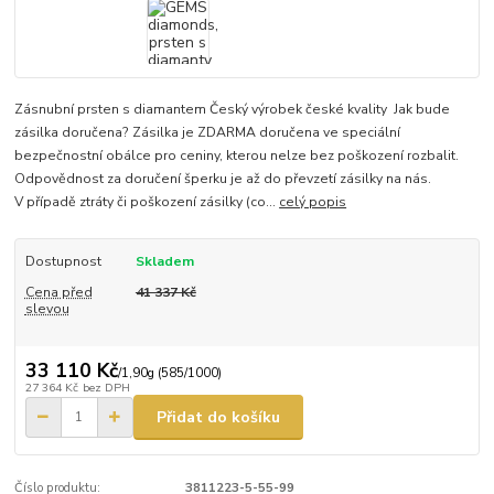
Zásnubní prsten s diamantem Český výrobek české kvality Jak bude
zásilka doručena? Zásilka je ZDARMA doručena ve speciální
bezpečnostní obálce pro ceniny, kterou nelze bez poškození rozbalit.
Odpovědnost za doručení šperku je až do převzetí zásilky na nás.
V případě ztráty či poškození zásilky (co...
celý popis
Dostupnost
Skladem
Cena před
41 337 Kč
slevou
33 110 Kč
/
1,90g (585/1000)
27 364 Kč
bez DPH
Přidat do košíku
Číslo produktu:
3811223-5-55-99