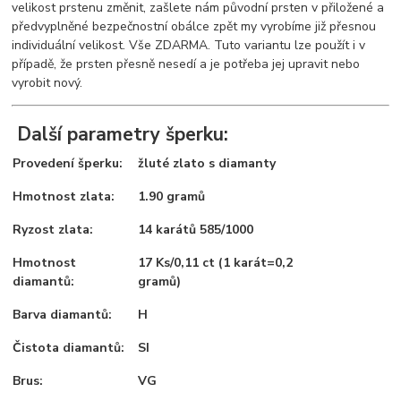
velikost prstenu změnit, zašlete nám původní prsten v přiložené a
předvyplněné bezpečnostní obálce zpět my vyrobíme již přesnou
individuální velikost. Vše ZDARMA. Tuto variantu lze použít i v
případě, že prsten přesně nesedí a je potřeba jej upravit nebo
vyrobit nový.
Další parametry šperku:
Provedení šperku:
žluté zlato s diamanty
Hmotnost zlata:
1.90 gramů
Ryzost zlata:
14 karátů 585/1000
Hmotnost
17 Ks/0,11 ct (1 karát=0,2
diamantů:
gramů)
Barva diamantů:
H
Čistota diamantů:
SI
Brus:
VG