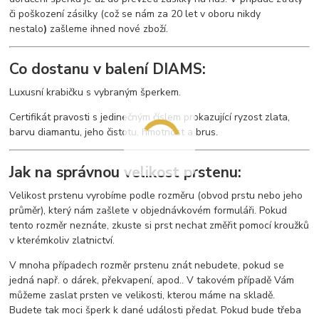
či poškození zásilky (což se nám za 20 let v oboru nikdy
nestalo
)
zašleme ihned nové zboží.
Co dostanu v balení DIAMS:
Luxusní krabičku s vybraným šperkem.
Certifikát pravosti s jedinečným číslem prokazující ryzost zlata,
barvu diamantu, jeho čistotu, hmotnost a brus.
Jak na správnou velikost prstenu:
Velikost prstenu vyrobíme podle rozměru (obvod prstu nebo jeho
průměr), který nám zašlete v objednávkovém formuláři. Pokud
tento rozměr neznáte, zkuste si prst nechat změřit pomocí kroužků
v kterémkoliv zlatnictví.
V mnoha případech rozměr prstenu znát nebudete, pokud se
jedná např. o dárek, překvapení, apod.. V takovém případě Vám
můžeme zaslat prsten ve velikosti, kterou máme na skladě.
Budete tak moci šperk k dané události předat. Pokud bude třeba