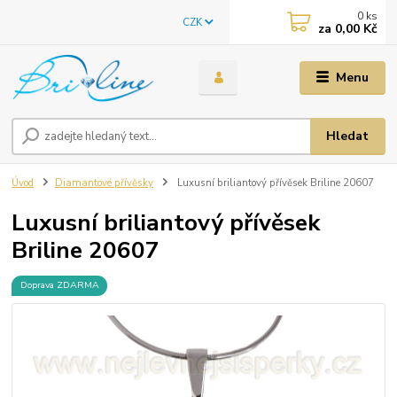
0
ks
CZK
za
0,00 Kč
Menu
Hledat
Úvod
Diamantové přívěsky
Luxusní briliantový přívěsek Briline 20607
Luxusní briliantový přívěsek
Briline 20607
Doprava ZDARMA