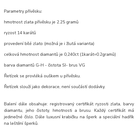
Parametry přívěsku:
hmotnost zlata přívěsku je 2.25 gramů
ryzost 14 karátů
provedení bílé zlato (možná je i žlutá varianta)
celková hmotnost diamantů je 0,240ct (1karát=0.2gramů)
barva diamantů G-H - čistota SI- brus VG
Řetízek se provléká ouškem u přívěsku.
Řetízek slouží jako dekorace, není součástí dodávky.
Balení dále obsahuje: registrovaný certifikát ryzosti zlata, barvy
diamantu, jeho čistoty, hmotnosti a brusu. Každý certifikát má
jedinečné číslo. Dále luxusní krabičku na šperk a speciální hadřík
na leštění šperků.