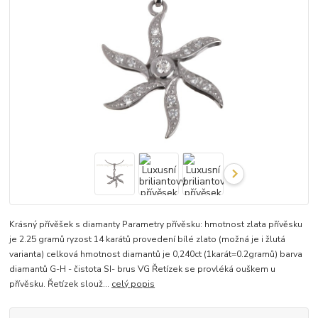
Krásný přívěšek s diamanty Parametry přívěsku: hmotnost zlata přívěsku
je 2.25 gramů ryzost 14 karátů provedení bílé zlato (možná je i žlutá
varianta) celková hmotnost diamantů je 0,240ct (1karát=0.2gramů) barva
diamantů G-H - čistota SI- brus VG Řetízek se provléká ouškem u
přívěsku. Řetízek slouž...
celý popis