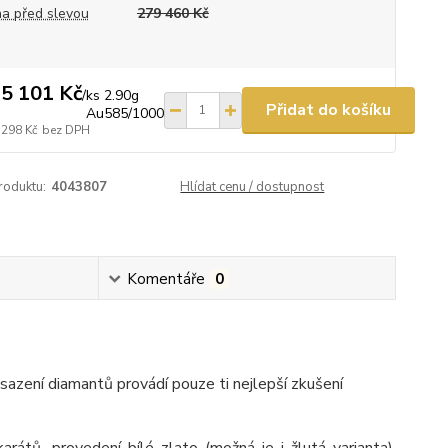
a před slevou
279 460 Kč
5 101 Kč
/
ks 2.90g
Přidat do košíku
Au585/1000
 298 Kč
bez DPH
roduktu:
4043807
Hlídat cenu / dostupnost
Komentáře
0
sazení diamantů provádí pouze ti nejlepší zkušení