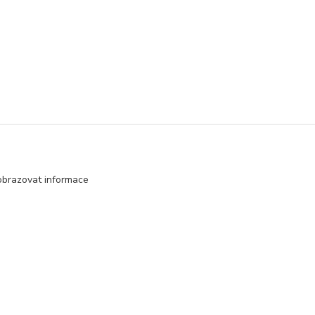
obrazovat informace
Vytvořeno na
Eshop-rychle.cz