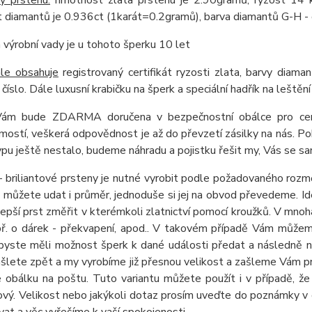
y prstenu:
hmotnost zlata prstenu je 2.90gramů, ryzost 14 kar
diamantů je 0.936ct (1karát=0.2gramů), barva diamantů G-H - č
 výrobní vady je u tohoto šperku 10 let
ále obsahuje
registrovaný certifikát ryzosti zlata, barvy diaman
 číslo. Dále luxusní krabičku na šperk a speciální hadřík na leštění
m bude ZDARMA doručena v bezpečnostní obálce pro ceniny,
ostí, veškerá odpovědnost je až do převzetí zásilky na nás. Pok
pu ještě nestalo, budeme náhradu a pojistku řešit my, Vás se s
- briliantové prsteny je nutné vyrobit podle požadovaného roz
e můžete udat i průměr, jednoduše si jej na obvod převedeme. Ide
jlepší prst změřit v kterémkoli zlatnictví pomocí kroužků. V mn
př. o dárek - překvapení, apod.. V takovém případě Vám může
abyste měli možnost šperk k dané události předat a následně ná
šlete zpět a my vyrobíme již přesnou velikost a zašleme Vám pr
obálku na poštu. Tuto variantu můžete použít i v případě, že 
nový. Velikost nebo jakýkoli dotaz prosím uveďte do poznámky 