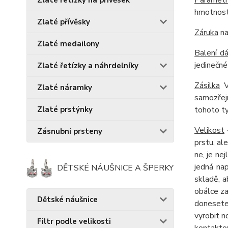
Parametr
Zlaté řetízky na přívěsek
hmotnost 
Zlaté přívěsky
Záruka
na
Zlaté medailony
Balení d
jedinečné
Zlaté řetízky a náhrdelníky
Zásilka
Vá
Zlaté náramky
samozřejm
tohoto ty
Zlaté prstýnky
Velikost
Zásnubní prsteny
prstu, al
ne, je ne
jedná na
DĚTSKÉ NÁUŠNICE A ŠPERKY
skladě, 
obálce za
Dětské náušnice
donesete 
vyrobit 
Filtr podle velikosti