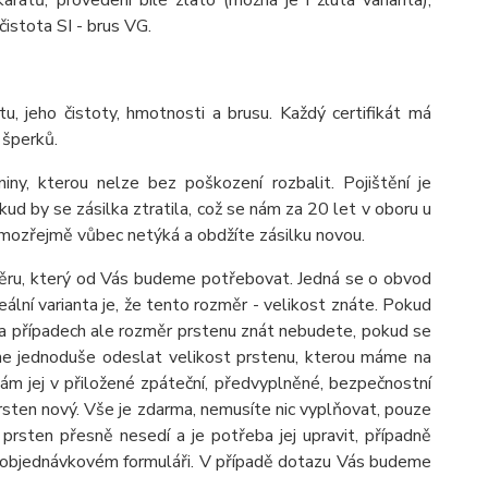
átů, provedení bílé zlato (možná je i žlutá varianta),
istota SI - brus VG.
tu, jeho čistoty, hmotnosti a brusu. Každý certifikát má
 šperků.
 kterou nelze bez poškození rozbalit. Pojištění je
ud by se zásilka ztratila, což se nám za 20 let v oboru u
amozřejmě vůbec netýká a obdžíte zásilku novou.
měru, který od Vás budeme potřebovat. Jedná se o obvod
ální varianta je, že tento rozměr - velikost znáte. Pokud
oha případech ale rozměr prstenu znát nebudete, pokud se
me jednoduše odeslat velikost prstenu, kterou máme na
m jej v přiložené zpáteční, předvyplněné, bezpečnostní
sten nový. Vše je zdarma, nemusíte nic vyplňovat, pouze
prsten přesně nesedí a je potřeba jej upravit, případně
v objednávkovém formuláři. V případě dotazu Vás budeme