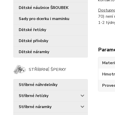
kontaktov
Dětské náušnice ŠROUBEK
Dostupno
70) není 
Sady pro dcerku i maminku
1-2 týdny
Dětské řetízky
Dětské přívěsky
Param
Dětské náramky
Materi
STŘÍBRNÉ ŠPERKY
Hmotn
Stříbrné náhrdelníky
Prove
Stříbrné řetízky
Stříbrné náramky