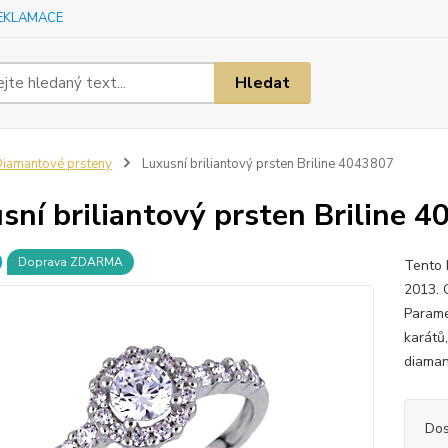
EKLAMACE
Hledat
iamantové prsteny
Luxusní briliantový prsten Briline 4043807
sní briliantový prsten Briline 
Doprava ZDARMA
Tento b
2013. 
Parame
karátů,
diaman
Dos