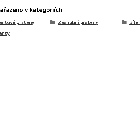
zařazeno v kategoriích
antové prsteny
Zásnubní prsteny
Bílé
anty