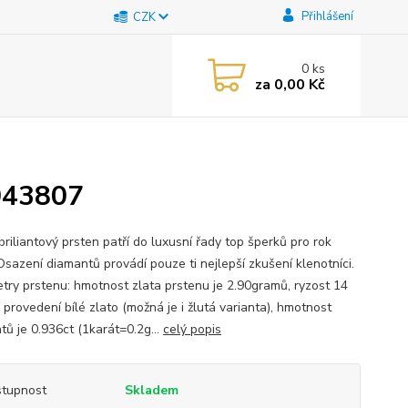
Přihlášení
CZK
0
ks
za
0,00 Kč
4043807
riliantový prsten patří do luxusní řady top šperků pro rok
Osazení diamantů provádí pouze ti nejlepší zkušení klenotníci.
try prstenu: hmotnost zlata prstenu je 2.90gramů, ryzost 14
 provedení bílé zlato (možná je i žlutá varianta), hmotnost
tů je 0.936ct (1karát=0.2g...
celý popis
tupnost
Skladem