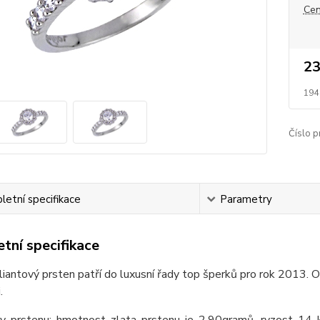
Cen
23
194
Číslo p
etní specifikace
Parametry
tní specifikace
liantový prsten patří do luxusní řady top šperků pro rok 2013. O
.