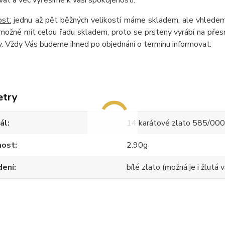
at a věc vyřešíme k vaší spokojenosti.
st:
jednu až pět běžných velikostí máme skladem, ale vhledem
možné mít celou řadu skladem, proto se prsteny vyrábí na přesn
. Vždy Vás budeme ihned po objednání o termínu informovat.
etry
ál
14 karátové zlato 585/00
ost
2.90g
dení
bílé zlato (možná je i žlutá v