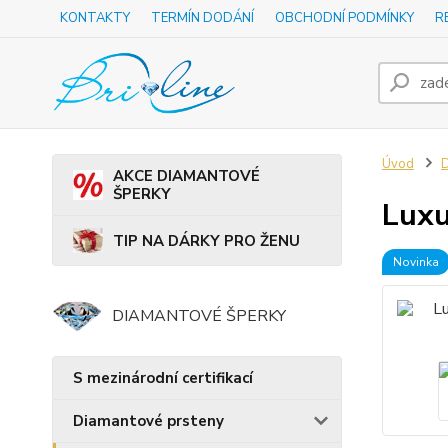
KONTAKTY
TERMÍN DODÁNÍ
OBCHODNÍ PODMÍNKY
R
Úvod
D
AKCE DIAMANTOVÉ
ŠPERKY
Luxu
TIP NA DÁRKY PRO ŽENU
Novinka
DIAMANTOVÉ ŠPERKY
S mezinárodní certifikací
Diamantové prsteny