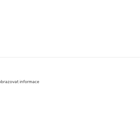
obrazovat informace
Vytvořeno na
Eshop-rychle.cz