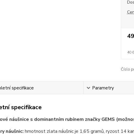
Dos
Cen
49
40 
Číslo p
etní specifikace
Parametry
tní specifikace
vé náušnice s dominantním rubínem značky GEMS (možnost
ry náušnic:
hmotnost zlata náušnic je 1,65 gramů, ryzost 14 karát