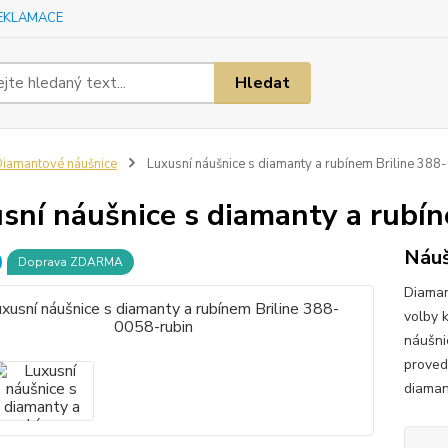
EKLAMACE
Hledat
iamantové náušnice
Luxusní náušnice s diamanty a rubínem Briline 388
sní náušnice s diamanty a rubí
Náuš
Doprava ZDARMA
Diaman
volby 
náušni
provede
diaman