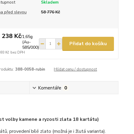
tupnost
Skladem
a před slevou
58 776 Kč
 238 Kč
/
1,65g
(Au-
Přidat do košíku
585/000)
693 Kč
bez DPH
roduktu:
388-0058-rubin
Hlídat cenu / dostupnost
Komentáře
0
 volby kamene a ryzosti zlata 18 kartátu)
ů, provedení bílé zlato (možná je i žlutá varianta).