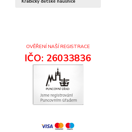
Krabičky dětské náušnice
OVĚŘENÍ NAŠÍ REGISTRACE
IČO: 26033836