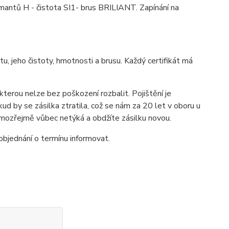
antů H - čistota SI1- brus BRILIANT. Zapínání na
tu, jeho čistoty, hmotnosti a brusu. Každý certifikát má
rou nelze bez poškození rozbalit. Pojištění je
d by se zásilka ztratila, což se nám za 20 let v oboru u
amozřejmě vůbec netýká a obdžíte zásilku novou.
objednání o termínu informovat.