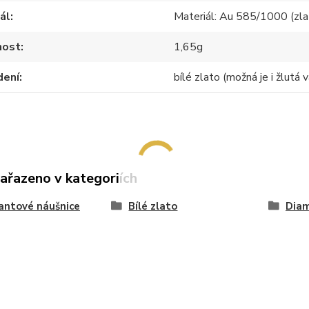
ál
Materiál: Au 585/1000 (zla
ost
1,65g
dení
bílé zlato (možná je i žlutá v
zařazeno v kategoriích
antové náušnice
Bílé zlato
Diam