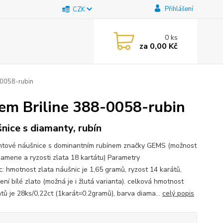
Přihlášení
CZK
0
ks
za
0,00 Kč
-0058-rubin
nem Briline 388-0058-rubin
nice s diamanty, rubín
tové náušnice s dominantním rubínem značky GEMS (možnost
kamene a ryzosti zlata 18 kartátu) Parametry
c: hmotnost zlata náušnic je 1,65 gramů, ryzost 14 karátů,
ní bílé zlato (možná je i žlutá varianta). celková hmotnost
tů je 28ks/0,22ct (1karát=0.2gramů), barva diama...
celý popis