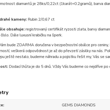
motnost diamantů je 28ks/0,22ct (1karát=0.2gramů), barva diam
 drahé kameny:
Rubin 2/0,67 ct
ále obsahuje:
registrovaný certifikát ryzosti zlata, barvy diaman
 číslo. Dále luxusní krabičku na šperk.
ám bude ZDARMA doručena v bezpečnostní obálce pro ceniny, kte
ostí, veškerá odpovědnost je až do převzetí zásilky na nás. Poku
pu ještě nestalo, budeme náhradu a pojistku řešit my, Vás se s
ost:
Dodací lhůta je do 5 dnů. Vždy Vás budeme co nejdříve po 
etry
ce
GEMS DIAMONDS