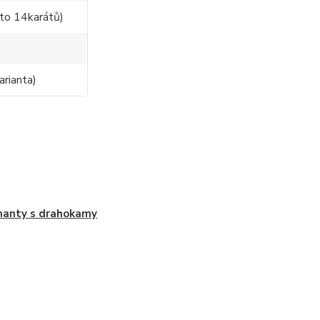
to 14karátů)
arianta)
anty s drahokamy