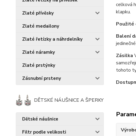
Zlaté řetízky na přívěsek
celková h
klapku.
Zlaté přívěsky
Použité
Zlaté medailony
Balení d
Zlaté řetízky a náhrdelníky
jedinečné
Zlaté náramky
Zásilka
V
samozřejm
Zlaté prstýnky
tohoto ty
Zásnubní prsteny
Dostupn
DĚTSKÉ NÁUŠNICE A ŠPERKY
Param
Dětské náušnice
Výrob
Filtr podle velikosti