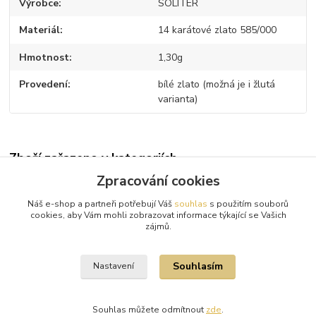
Výrobce
SOLITER
Materiál
14 karátové zlato 585/000
Hmotnost
1,30g
Provedení
bílé zlato (možná je i žlutá
varianta)
Zboží zařazeno v kategoriích
Zpracování cookies
Diamantové náušnice
Náš e-shop a partneři potřebují Váš
souhlas
s použitím souborů
Bílé zlato
cookies, aby Vám mohli zobrazovat informace týkající se Vašich
zájmů.
Diamanty
Souhlasím
Nastavení
Souhlas můžete odmítnout
zde
.