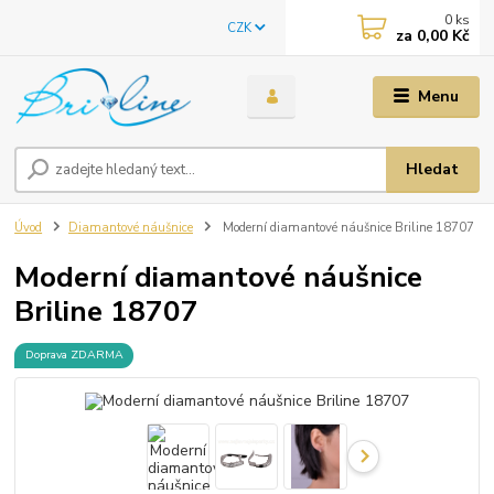
0
ks
CZK
za
0,00 Kč
Menu
Hledat
Úvod
Diamantové náušnice
Moderní diamantové náušnice Briline 18707
Moderní diamantové náušnice
Briline 18707
Doprava ZDARMA