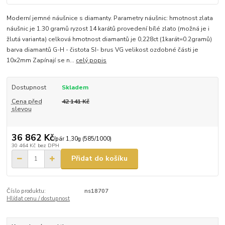
Moderní jemné náušnice s diamanty. Parametry náušnic: hmotnost zlata
náušnic je 1.30 gramů ryzost 14 karátů provedení bílé zlato (možná je i
žlutá varianta) celková hmotnost diamantů je 0,228ct (1karát=0.2gramů)
barva diamantů G-H - čistota SI- brus VG velikost ozdobné části je
10x2mm Zapínají se n...
celý popis
Dostupnost
Skladem
Cena před
42 141 Kč
slevou
36 862 Kč
/
pár 1,30g (585/1000)
30 464 Kč
bez DPH
Přidat do košíku
Číslo produktu:
ns18707
Hlídat cenu / dostupnost