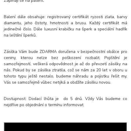
Zapínají se na patent.
Balení dále obsahuje: registrovaný certifikát ryzosti zlata, barvy
diamantu, jeho čistoty, hmotnosti a brusu. Každý certifikát má
jedinečné číslo. Dále luxusní krabičku na šperk a speciální hadřík
na leštění šperků.
Zásilka Vám bude ZDARMA doručena v bezpečnostní obálce pro
ceniny, kterou nelze bez poškození rozbalit. Pojištění je
samozřejmostí, veškerá odpovědnost je až do převzetí zásilky na
nás. Pokud by se zásilka ztratila, což se nám za 20 let v oboru u
tohoto typu ještě nestalo, budeme náhradu a pojistku řešit my,
Vás se samozřejmě vůbec netýká a obdžíte zásilku novou.
Dostupnost: Dodací lhůta je do 5 dnů. Vždy Vás budeme co
nejdříve po objednání o termínu informovat.