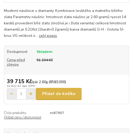
Moderní náušnice s diamanty. Kombinace lesklého a matného bílého
zlata Parametry náušnic: hmotnost zlata náušnic je 2.60 gramů ryzost 14
karátů provedení bílé zlato (možná je i žlutá varianta) celková hmotnost
diamantů je 0,216ct (1karát=0.2gramů) barva diamantů G-H - čistota SI-
brus VG velikost o...
celý popis
Dostupnost
Skladem
Cena před
51 234 Kč
slevou
39 715 Kč
/
pár 2,60g (858/1000)
32 822 Kč
bez DPH
Přidat do košíku
Číslo produktu:
ns87907
Hlídat cenu / dostupnost