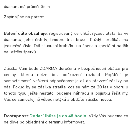
diamant má průměr 3mm
Zapínají se na patent.
Balení dále obsahuje:
registrovaný certifikát ryzosti zlata, barvy
diamantu, jeho čistoty, hmotnosti a brusu. Každý certifikát má
jedinečné číslo. Dále luxusní krabičku na šperk a speciální hadřík
na leštění šperků.
Zásilka Vám bude ZDARMA doručena v bezpečnostní obálce pro
ceniny, kterou nelze bez poškození rozbalit. Pojištění je
samozřejmostí, veškerá odpovědnost je až do převzetí zásilky na
nás. Pokud by se zásilka ztratila, což se nám za 20 let v oboru u
tohoto typu ještě nestalo, budeme náhradu a pojistku řešit my,
Vás se samozřejmě vůbec netýká a obdžíte zásilku novou.
Dostupnost:
Dodací lhůta je do 48 hodin.
Vždy Vás budeme co
nejdříve po objednání o termínu informovat.