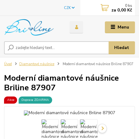
0
ks
CZK
za
0,00 Kč
Menu
Hledat
Úvod
Diamantové náušnice
Moderní diamantové náušnice Briline 87907
Moderní diamantové náušnice
Briline 87907
Akce
Doprava ZDARMA