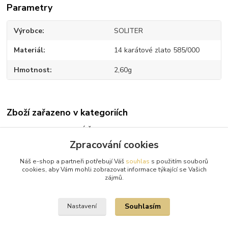
Parametry
Výrobce
SOLITER
Materiál
14 karátové zlato 585/000
Hmotnost
2,60g
Zboží zařazeno v kategoriích
AKCE DIAMANTOVÉ ŠPERKY
Zpracování cookies
Diamantové náušnice
Náš e-shop a partneři potřebují Váš
souhlas
s použitím souborů
Bílé zlato
cookies, aby Vám mohli zobrazovat informace týkající se Vašich
zájmů.
Diamanty
Souhlasím
Nastavení