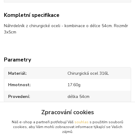
Kompletní specifikace
Náhrdelník z chirurgické oceli - kombinace o délce 54cm. Rozměr
3x5cm
Parametry
Materiál
Chirurgická ocel 316L
Hmotnost
17.60g
Provedení
délka 54cm
Zpracování cookies
Zboží zařazeno v kategoriích
Náš e-shop a partneři potřebují Váš
souhlas
s použitím souborů
cookies, aby Vám mohli zobrazovat informace týkající se Vašich
zájmů.
Náhrdelníky z oceli