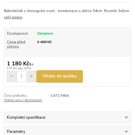
Náhrdelník z chirurgické oceli - kombinace o délce 54cm. Rozměr 3x5cm
celý popis
Dostupnost
Skladem
Cena před
1 400 Kč
slevou
1 180 Kč
/
ks
975 Kč
bez DPH
Přidat do košíku
Číslo produktu:
CAT174BA
Hlídat cenu / dostupnost
Kompletní specifikace
Parametry