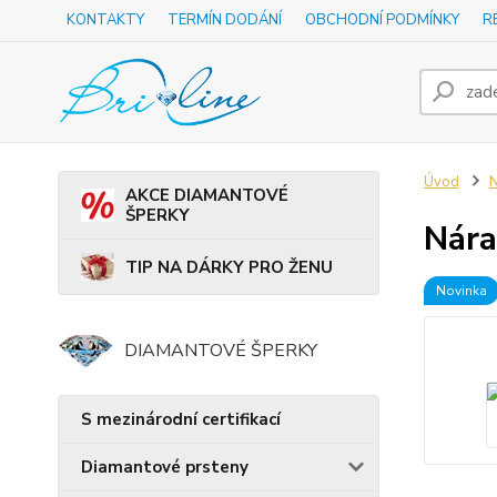
KONTAKTY
TERMÍN DODÁNÍ
OBCHODNÍ PODMÍNKY
R
Úvod
N
AKCE DIAMANTOVÉ
ŠPERKY
Nára
TIP NA DÁRKY PRO ŽENU
Novinka
DIAMANTOVÉ ŠPERKY
S mezinárodní certifikací
Diamantové prsteny