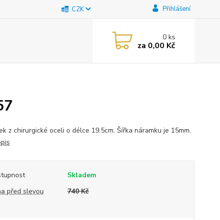
Přihlášení
CZK
0
ks
za
0,00 Kč
57
k z chirurgické oceli o délce 19.5cm. Šířka náramku je 15mm.
opis
tupnost
Skladem
a před slevou
740 Kč