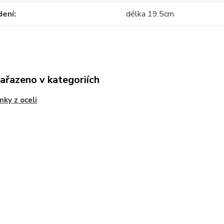
dení
délka 19.5cm
zařazeno v kategoriích
ky z oceli