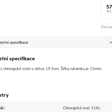
57
475
Číslo p
etní specifikace
tní specifikace
 chirurgické oceli o délce 19.5cm. Šířka náramku je 15mm.
etry
ál
Chirurgická ocel 316L