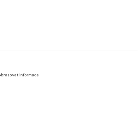
obrazovat informace
Vytvořeno na
Eshop-rychle.cz