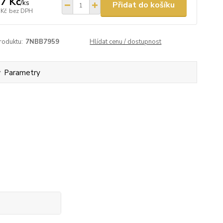
7 Kč
/
ks
Přidat do košíku
 Kč
bez DPH
roduktu:
7NBB7959
Hlídat cenu / dostupnost
Parametry