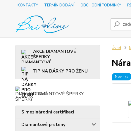
KONTAKTY
TERMÍN DODÁNÍ
OBCHODNÍ PODMÍNKY
R
Úvod
N
AKCE DIAMANTOVÉ
ŠPERKY
Nára
TIP NA DÁRKY PRO ŽENU
Novinka
DIAMANTOVÉ ŠPERKY
S mezinárodní certifikací
Diamantové prsteny