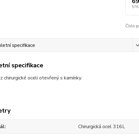
69
576
Číslo p
etní specifikace
tní specifikace
 chirurgické oceli otevřený s kamínky.
etry
ál
Chirurgická ocel 316L