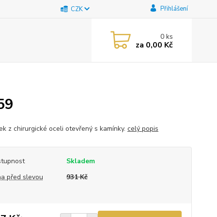
Přihlášení
CZK
0
ks
za
0,00 Kč
59
k z chirurgické oceli otevřený s kamínky.
celý popis
tupnost
Skladem
a před slevou
931 Kč