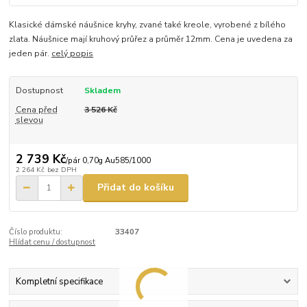
Klasické dámské náušnice kryhy, zvané také kreole, vyrobené z bílého
zlata. Náušnice mají kruhový průřez a průměr 12mm. Cena je uvedena za
jeden pár.
celý popis
Dostupnost
Skladem
Cena před
3 526 Kč
slevou
2 739 Kč
/
pár 0,70g Au585/1000
2 264 Kč
bez DPH
Přidat do košíku
Číslo produktu:
33407
Hlídat cenu / dostupnost
Kompletní specifikace