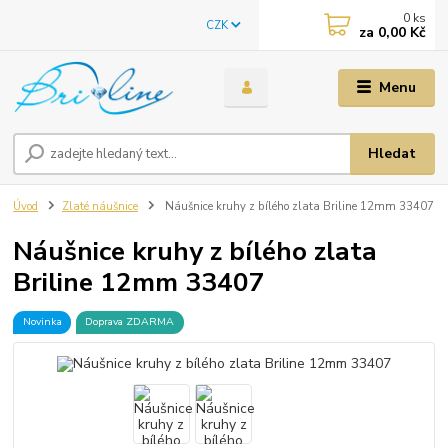
0
ks
CZK
za
0,00 Kč
Menu
Hledat
Úvod
Zlaté náušnice
Náušnice kruhy z bílého zlata Briline 12mm 33407
Náušnice kruhy z bílého zlata
Briline 12mm 33407
Novinka
Doprava ZDARMA