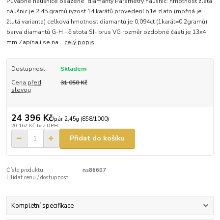
Půvabné náušnice osázené diamanty Parametry náušnic: hmotnost zlata
náušnic je 2.45 gramů ryzost 14 karátů provedení bílé zlato (možná je i
žlutá varianta) celková hmotnost diamantů je 0,094ct (1karát=0.2gramů)
barva diamantů G-H - čistota SI- brus VG rozměr ozdobné části je 13x4
mm Zapínají se na...
celý popis
Dostupnost
Skladem
Cena před
31 050 Kč
slevou
24 396 Kč
/
pár 2,45g (858/1000)
20 162 Kč
bez DPH
Přidat do košíku
Číslo produktu:
ns86607
Hlídat cenu / dostupnost
Kompletní specifikace