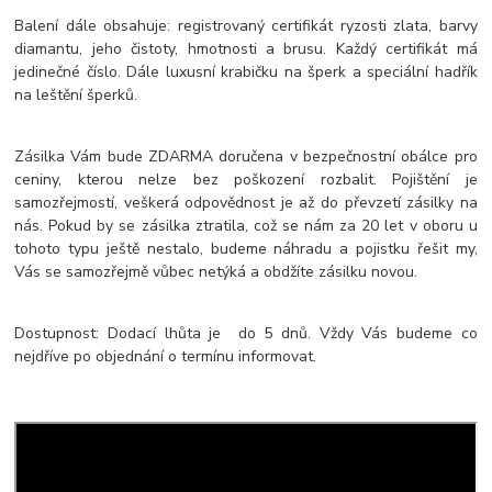
Balení dále obsahuje: registrovaný certifikát ryzosti zlata, barvy
diamantu, jeho čistoty, hmotnosti a brusu. Každý certifikát má
jedinečné číslo. Dále luxusní krabičku na šperk a speciální hadřík
na leštění šperků.
Zásilka Vám bude ZDARMA doručena v bezpečnostní obálce pro
ceniny, kterou nelze bez poškození rozbalit. Pojištění je
samozřejmostí, veškerá odpovědnost je až do převzetí zásilky na
nás. Pokud by se zásilka ztratila, což se nám za 20 let v oboru u
tohoto typu ještě nestalo, budeme náhradu a pojistku řešit my,
Vás se samozřejmě vůbec netýká a obdžíte zásilku novou.
Dostupnost: Dodací lhůta je do 5 dnů. Vždy Vás budeme co
nejdříve po objednání o termínu informovat.