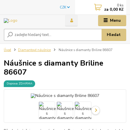
0
ks
CZK
za
0,00 Kč
Menu
Hledat
Úvod
Diamantové náušnice
Náušnice s diamanty Briline 86607
Náušnice s diamanty Briline
86607
Doprava ZDARMA