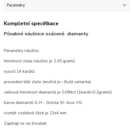
Parametry
Kompletní specifikace
Půvabné náušnice osázené diamanty
Parametry náušnic:
hmotnost zlata náušnic je 2.45 gramů
ryzost 14 karátů
provedení bílé zlato (možná je i žlutá varianta)
celková hmotnost diamantů je 0,094ct (1karát=0.2gramů)
barva diamantů G-H - čistota SI- brus VG
rozměr ozdobné části je 13x4 mm
Zapínají se na šroubek.