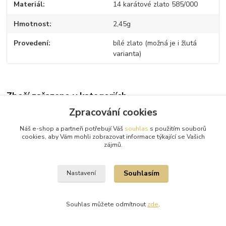
Materiál
14 karátové zlato 585/000
Hmotnost
2,45g
Provedení
bílé zlato (možná je i žlutá
varianta)
Zboží zařazeno v kategoriích
Zpracování cookies
Diamantové náušnice
Náš e-shop a partneři potřebují Váš
souhlas
s použitím souborů
Bílé zlato
cookies, aby Vám mohli zobrazovat informace týkající se Vašich
zájmů.
Diamanty
Souhlasím
Nastavení
Souhlas můžete odmítnout
zde
.
Vytvořeno na
Eshop-rychle.cz