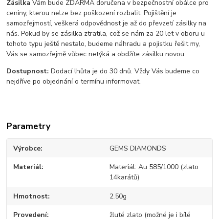
Zásilka
Vám bude ZDARMA doručena v bezpečnostní obálce pro
ceniny, kterou nelze bez poškození rozbalit. Pojištění je
samozřejmostí, veškerá odpovědnost je až do převzetí zásilky na
nás. Pokud by se zásilka ztratila, což se nám za 20 let v oboru u
tohoto typu ještě nestalo, budeme náhradu a pojistku řešit my,
Vás se samozřejmě vůbec netýká a obdžíte zásilku novou.
Dostupnost:
Dodací lhůta je do 30 dnů. Vždy Vás budeme co
nejdříve po objednání o termínu informovat.
Parametry
Výrobce
GEMS DIAMONDS
Materiál
Materiál: Au 585/1000 (zlato
14karátů)
Hmotnost
2.50g
Provedení
žluté zlato (možné je i bílé