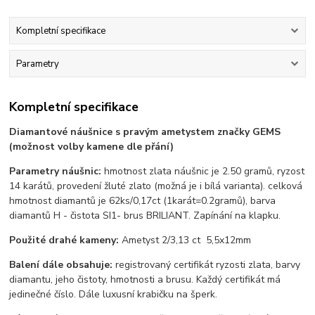
Kompletní specifikace
Parametry
Kompletní specifikace
Diamantové náušnice s pravým ametystem značky GEMS
(možnost volby kamene dle přání)
Parametry náušnic:
hmotnost zlata náušnic je 2.50 gramů, ryzost
14 karátů, provedení žluté zlato (možná je i bílá varianta). celková
hmotnost diamantů je 62ks/0,17ct (1karát=0.2gramů), barva
diamantů H - čistota SI1- brus BRILIANT. Zapínání na klapku.
Použité drahé kameny:
Ametyst 2/3,13 ct 5,5x12mm
Balení dále obsahuje:
registrovaný certifikát ryzosti zlata, barvy
diamantu, jeho čistoty, hmotnosti a brusu. Každý certifikát má
jedinečné číslo. Dále luxusní krabičku na šperk.