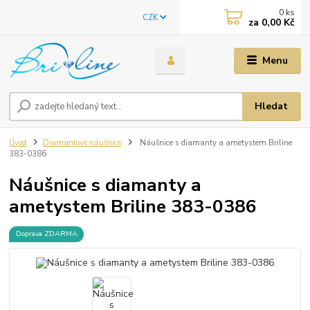
0
ks
CZK
za
0,00 Kč
Menu
Hledat
Úvod
Diamantové náušnice
Náušnice s diamanty a ametystem Briline
383-0386
Náušnice s diamanty a
ametystem Briline 383-0386
Doprava ZDARMA