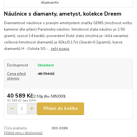
Náušnice s diamanty, ametyst, kolekce Dreem
Diamantové náušnice s pravým ametystem značky GEMS (možnost volby
kamene dle přání) Parametry náušnic: hmotnost zlata náušnic je 2.50
gramů, ryzost 14 karátů, provedení žluté zlato (možná je i bílá varianta).
celková hmotnost diamantů je 62ks/0,17ct (1karát=0.2gramů), barva
diamantů H - čistota SI1-...
celý popis
Dostupnost
Skladem
Cena před
48 794 Kč
slevou
40 589 Kč
/
2.50g (Au-585/000)
33 545 Kč
bez DPH
Přidat do košíku
Číslo produktu:
383-0386
Hlídat cenu / dostupnost