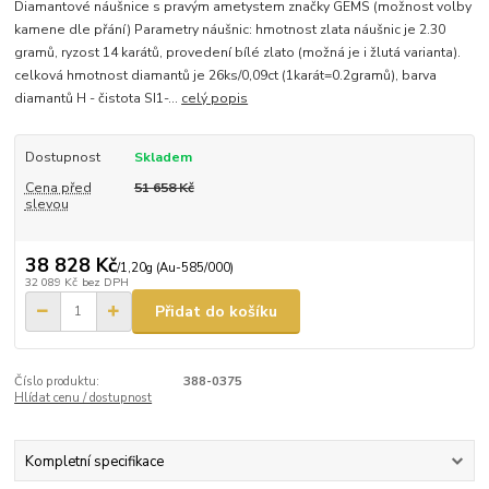
Diamantové náušnice s pravým ametystem značky GEMS (možnost volby
kamene dle přání) Parametry náušnic: hmotnost zlata náušnic je 2.30
gramů, ryzost 14 karátů, provedení bílé zlato (možná je i žlutá varianta).
celková hmotnost diamantů je 26ks/0,09ct (1karát=0.2gramů), barva
diamantů H - čistota SI1-...
celý popis
Dostupnost
Skladem
Cena před
51 658 Kč
slevou
38 828 Kč
/
1,20g (Au-585/000)
32 089 Kč
bez DPH
Přidat do košíku
Číslo produktu:
388-0375
Hlídat cenu / dostupnost
Kompletní specifikace