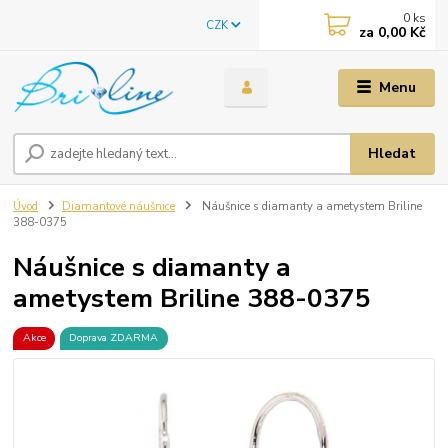
0
ks
CZK
za
0,00 Kč
Menu
Hledat
Úvod
Diamantové náušnice
Náušnice s diamanty a ametystem Briline
388-0375
Náušnice s diamanty a
ametystem Briline 388-0375
Akce
Doprava ZDARMA