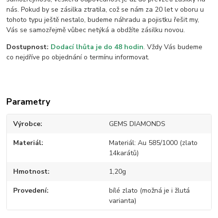
nás. Pokud by se zásilka ztratila, což se nám za 20 let v oboru u
tohoto typu ještě nestalo, budeme náhradu a pojistku řešit my,
Vás se samozřejmě vůbec netýká a obdžíte zásilku novou.
Dostupnost:
Dodací lhůta je do 48 hodin
. Vždy Vás budeme
co nejdříve po objednání o termínu informovat.
Parametry
Výrobce
GEMS DIAMONDS
Materiál
Materiál: Au 585/1000 (zlato
14karátů)
Hmotnost
1,20g
Provedení
bílé zlato (možná je i žlutá
varianta)