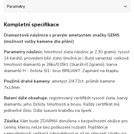
Parametry
Kompletní specifikace
Diamantové náušnice s pravým ametystem značky GEMS
(možnost volby kamene dle přání)
Parametry náušnic:
hmotnost zlata náušnic je 2.30 gramů, ryzost
14 karátů, provedení bílé zlato (možná je i žlutá varianta). celková
hmotnost diamantů je 26ks/0,09ct (1karát=0.2gramů), barva
diamantů H - čistota SI1- brus BRILIANT. Zapínání na klapku.
Použité drahé kameny:
ametyst 2/4,72ct průměr kamene
7x13mm
Balení dále obsahuje:
registrovaný certifikát ryzosti zlata, barvy
diamantu, jeho čistoty, hmotnosti a brusu. Každý certifikát má
jedinečné číslo. Dále luxusní krabičku na šperk.
Zásilka
Vám bude ZDARMA doručena v bezpečnostní obálce pro
ceniny, kterou nelze bez poškození rozbalit. Pojištění je
samozřejmostí, veškerá odpovědnost je až do převzetí zásilky na