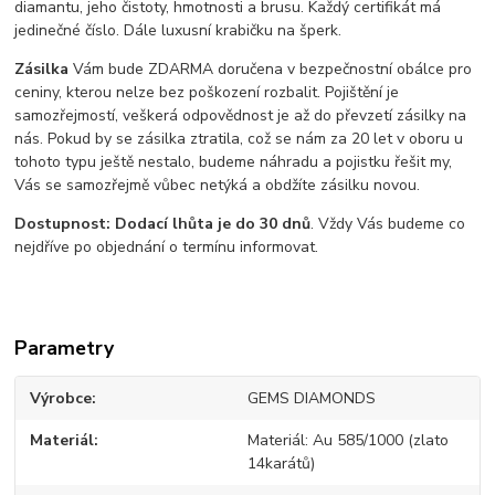
diamantu, jeho čistoty, hmotnosti a brusu. Každý certifikát má
jedinečné číslo. Dále luxusní krabičku na šperk.
Zásilka
Vám bude ZDARMA doručena v bezpečnostní obálce pro
ceniny, kterou nelze bez poškození rozbalit. Pojištění je
samozřejmostí, veškerá odpovědnost je až do převzetí zásilky na
nás. Pokud by se zásilka ztratila, což se nám za 20 let v oboru u
tohoto typu ještě nestalo, budeme náhradu a pojistku řešit my,
Vás se samozřejmě vůbec netýká a obdžíte zásilku novou.
Dostupnost: Dodací lhůta je do 30 dnů
. Vždy Vás budeme co
nejdříve po objednání o termínu informovat.
Parametry
Výrobce
GEMS DIAMONDS
Materiál
Materiál: Au 585/1000 (zlato
14karátů)