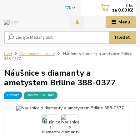
0
ks
CZK
za
0,00 Kč
Menu
Hledat
Úvod
Diamantové náušnice
Náušnice s diamanty a ametystem Briline
388-0377
Náušnice s diamanty a
ametystem Briline 388-0377
Novinka
Doprava ZDARMA