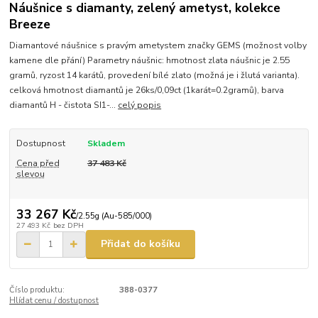
Náušnice s diamanty, zelený ametyst, kolekce
Breeze
Diamantové náušnice s pravým ametystem značky GEMS (možnost volby
kamene dle přání) Parametry náušnic: hmotnost zlata náušnic je 2.55
gramů, ryzost 14 karátů, provedení bílé zlato (možná je i žlutá varianta).
celková hmotnost diamantů je 26ks/0,09ct (1karát=0.2gramů), barva
diamantů H - čistota SI1-...
celý popis
Dostupnost
Skladem
Cena před
37 483 Kč
slevou
33 267 Kč
/
2.55g (Au-585/000)
27 493 Kč
bez DPH
Přidat do košíku
Číslo produktu:
388-0377
Hlídat cenu / dostupnost