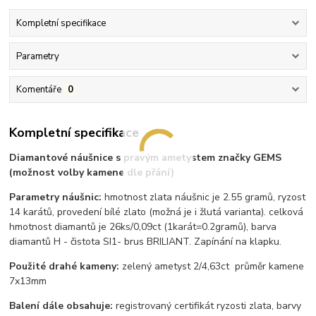
Kompletní specifikace
Parametry
Komentáře
0
Kompletní specifikace
Diamantové náušnice s pravým ametystem značky GEMS
(možnost volby kamene dle přání)
Parametry náušnic:
hmotnost zlata náušnic je 2.55 gramů, ryzost
14 karátů, provedení bílé zlato (možná je i žlutá varianta). celková
hmotnost diamantů je 26ks/0,09ct (1karát=0.2gramů), barva
diamantů H - čistota SI1- brus BRILIANT. Zapínání na klapku.
Použité drahé kameny:
zelený ametyst 2/4,63ct průměr kamene
7x13mm
Balení dále obsahuje:
registrovaný certifikát ryzosti zlata, barvy